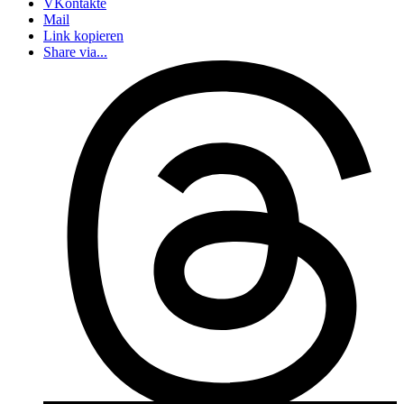
VKontakte
Mail
Link kopieren
Share via...