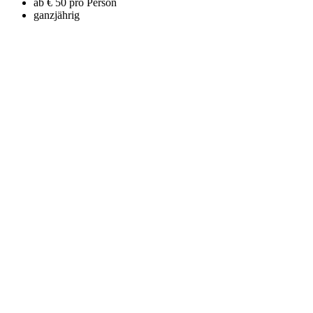
ab € 50 pro Person
ganzjährig