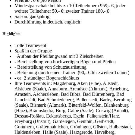
Preis ab 70 € pro Person
Mindestpauschale bei bis zu 10 Teilnehmern 959,- €, jeder
weitere Teilnehmer 50,- €; zweiter Trainer 180,- €
Saison: ganzjährig
Durchführung in deutsch, englisch
Highlights
Tolle Teamevent
Spaß in der Gruppe
- Aufbau der Pfeilfangwand mit 3 Zielscheiben
- Bereitstellung von hochwertigen Bögen und Pfeilen
- Bereitstellung von Schutzausrüstung
- Betreuung durch einen Trainer (90,- € für zweiten Trainer)
- ca. 2 stündiger Bogenschießkurs
Ihre Teamevents in: Magdeburg, Aken (Elbe), Allstedt,
Alsleben (Saale), Annaburg, Arendsee (Altmark), Arneburg,
Arnstein, Aschersleben, Bad Bibra, Bad Dürrenberg, Bad
Lauchstädt, Bad Schmiedeberg, Ballenstedt, Barby, Bernburg
(Saale), Bismark (Altmark), Bitterfeld-Wolfen, Blankenburg
(Harz), Braunsbedra, Burg, Calbe (Saale), Coswig (Anhalt),
Dessau-Roßlau, Eckartsberga, Egeln, Falkenstein/Harz,
Freyburg (Unstrut), Gardelegen, Genthin, Gerbstedt,
Gommern, Gräfenhainichen, Gröningen, Güsten, Halberstadt,
Haldensleben, Halle (Saale), Harzgerode, Havelberg,