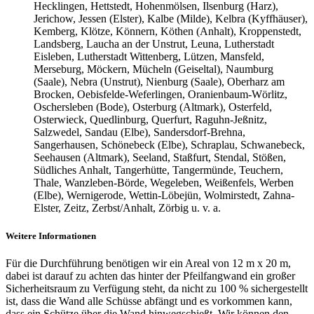
Hecklingen, Hettstedt, Hohenmölsen, Ilsenburg (Harz),
Jerichow, Jessen (Elster), Kalbe (Milde), Kelbra (Kyffhäuser),
Kemberg, Klötze, Könnern, Köthen (Anhalt), Kroppenstedt,
Landsberg, Laucha an der Unstrut, Leuna, Lutherstadt
Eisleben, Lutherstadt Wittenberg, Lützen, Mansfeld,
Merseburg, Möckern, Mücheln (Geiseltal), Naumburg
(Saale), Nebra (Unstrut), Nienburg (Saale), Oberharz am
Brocken, Oebisfelde-Weferlingen, Oranienbaum-Wörlitz,
Oschersleben (Bode), Osterburg (Altmark), Osterfeld,
Osterwieck, Quedlinburg, Querfurt, Raguhn-Jeßnitz,
Salzwedel, Sandau (Elbe), Sandersdorf-Brehna,
Sangerhausen, Schönebeck (Elbe), Schraplau, Schwanebeck,
Seehausen (Altmark), Seeland, Staßfurt, Stendal, Stößen,
Südliches Anhalt, Tangerhütte, Tangermünde, Teuchern,
Thale, Wanzleben-Börde, Wegeleben, Weißenfels, Werben
(Elbe), Wernigerode, Wettin-Löbejün, Wolmirstedt, Zahna-
Elster, Zeitz, Zerbst/Anhalt, Zörbig u. v. a.
Weitere Informationen
Für die Durchführung benötigen wir ein Areal von 12 m x 20 m,
dabei ist darauf zu achten das hinter der Pfeilfangwand ein großer
Sicherheitsraum zu Verfügung steht, da nicht zu 100 % sichergestellt
ist, dass die Wand alle Schüsse abfängt und es vorkommen kann,
dass ein Schütze über die Wand hinwegschießt. Wir können den