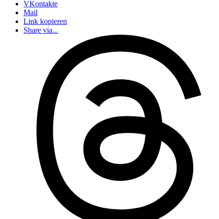
VKontakte
Mail
Link kopieren
Share via...