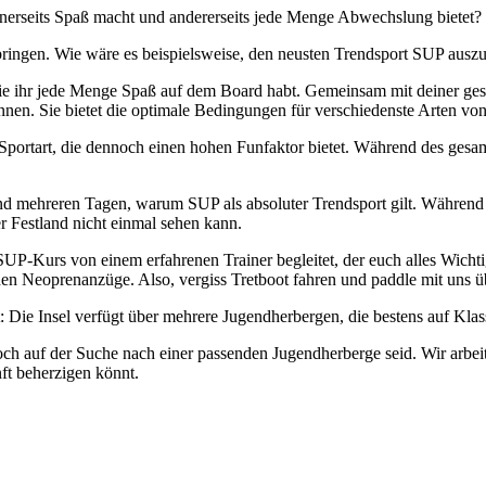
einerseits Spaß macht und andererseits jede Menge Abwechslung bietet? 
rbringen. Wie wäre es beispielsweise, den neusten Trendsport SUP ausz
 ihr jede Menge Spaß auf dem Board habt. Gemeinsam mit deiner gesa
ennen. Sie bietet die optimale Bedingungen für verschiedenste Arten vo
Sportart, die dennoch einen hohen Funfaktor bietet. Während des gesamte
und mehreren Tagen, warum SUP als absoluter Trendsport gilt. Während w
r Festland nicht einmal sehen kann.
 SUP-Kurs von einem erfahrenen Trainer begleitet, der euch alles Wich
en Neoprenanzüge. Also, vergiss Tretboot fahren und paddle mit uns ü
: Die Insel verfügt über mehrere Jugendherbergen, die bestens auf Klass
noch auf der Suche nach einer passenden Jugendherberge seid. Wir ar
nft beherzigen könnt.