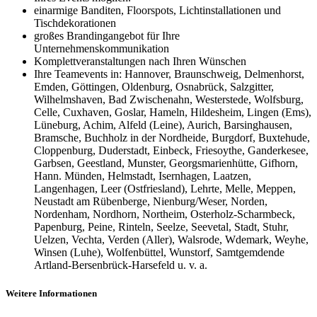
einarmige Banditen, Floorspots, Lichtinstallationen und
Tischdekorationen
großes Brandingangebot für Ihre
Unternehmenskommunikation
Komplettveranstaltungen nach Ihren Wünschen
Ihre Teamevents in: Hannover, Braunschweig, Delmenhorst,
Emden, Göttingen, Oldenburg, Osnabrück, Salzgitter,
Wilhelmshaven, Bad Zwischenahn, Westerstede, Wolfsburg,
Celle, Cuxhaven, Goslar, Hameln, Hildesheim, Lingen (Ems),
Lüneburg, Achim, Alfeld (Leine), Aurich, Barsinghausen,
Bramsche, Buchholz in der Nordheide, Burgdorf, Buxtehude,
Cloppenburg, Duderstadt, Einbeck, Friesoythe, Ganderkesee,
Garbsen, Geestland, Munster, Georgsmarienhütte, Gifhorn,
Hann. Münden, Helmstadt, Isernhagen, Laatzen,
Langenhagen, Leer (Ostfriesland), Lehrte, Melle, Meppen,
Neustadt am Rübenberge, Nienburg/Weser, Norden,
Nordenham, Nordhorn, Northeim, Osterholz-Scharmbeck,
Papenburg, Peine, Rinteln, Seelze, Seevetal, Stadt, Stuhr,
Uelzen, Vechta, Verden (Aller), Walsrode, Wdemark, Weyhe,
Winsen (Luhe), Wolfenbüttel, Wunstorf, Samtgemdende
Artland-Bersenbrück-Harsefeld u. v. a.
Weitere Informationen