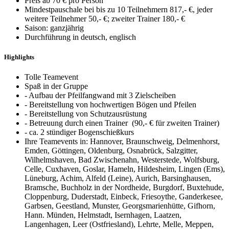
Preis ab 70 € pro Person
Mindestpauschale bei bis zu 10 Teilnehmern 817,- €, jeder
weitere Teilnehmer 50,- €; zweiter Trainer 180,- €
Saison: ganzjährig
Durchführung in deutsch, englisch
Highlights
Tolle Teamevent
Spaß in der Gruppe
- Aufbau der Pfeilfangwand mit 3 Zielscheiben
- Bereitstellung von hochwertigen Bögen und Pfeilen
- Bereitstellung von Schutzausrüstung
- Betreuung durch einen Trainer (90,- € für zweiten Trainer)
- ca. 2 stündiger Bogenschießkurs
Ihre Teamevents in: Hannover, Braunschweig, Delmenhorst,
Emden, Göttingen, Oldenburg, Osnabrück, Salzgitter,
Wilhelmshaven, Bad Zwischenahn, Westerstede, Wolfsburg,
Celle, Cuxhaven, Goslar, Hameln, Hildesheim, Lingen (Ems),
Lüneburg, Achim, Alfeld (Leine), Aurich, Barsinghausen,
Bramsche, Buchholz in der Nordheide, Burgdorf, Buxtehude,
Cloppenburg, Duderstadt, Einbeck, Friesoythe, Ganderkesee,
Garbsen, Geestland, Munster, Georgsmarienhütte, Gifhorn,
Hann. Münden, Helmstadt, Isernhagen, Laatzen,
Langenhagen, Leer (Ostfriesland), Lehrte, Melle, Meppen,