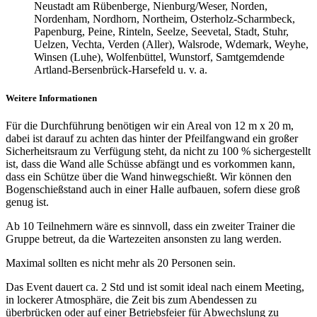
Neustadt am Rübenberge, Nienburg/Weser, Norden,
Nordenham, Nordhorn, Northeim, Osterholz-Scharmbeck,
Papenburg, Peine, Rinteln, Seelze, Seevetal, Stadt, Stuhr,
Uelzen, Vechta, Verden (Aller), Walsrode, Wdemark, Weyhe,
Winsen (Luhe), Wolfenbüttel, Wunstorf, Samtgemdende
Artland-Bersenbrück-Harsefeld u. v. a.
Weitere Informationen
Für die Durchführung benötigen wir ein Areal von 12 m x 20 m,
dabei ist darauf zu achten das hinter der Pfeilfangwand ein großer
Sicherheitsraum zu Verfügung steht, da nicht zu 100 % sichergestellt
ist, dass die Wand alle Schüsse abfängt und es vorkommen kann,
dass ein Schütze über die Wand hinwegschießt. Wir können den
Bogenschießstand auch in einer Halle aufbauen, sofern diese groß
genug ist.
Ab 10 Teilnehmern wäre es sinnvoll, dass ein zweiter Trainer die
Gruppe betreut, da die Wartezeiten ansonsten zu lang werden.
Maximal sollten es nicht mehr als 20 Personen sein.
Das Event dauert ca. 2 Std und ist somit ideal nach einem Meeting,
in lockerer Atmosphäre, die Zeit bis zum Abendessen zu
überbrücken oder auf einer Betriebsfeier für Abwechslung zu