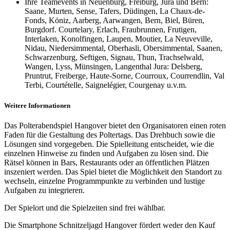
Ihre Teamevents in Neuenburg, Freiburg, Jura und Bern:
Saane, Murten, Sense, Tafers, Düdingen, La Chaux-de-
Fonds, Köniz, Aarberg, Aarwangen, Bern, Biel, Büren,
Burgdorf. Courtelary, Erlach, Fraubrunnen, Frutigen,
Interlaken, Konolfingen, Laupen, Moutier, La Neuveville,
Nidau, Niedersimmental, Oberhasli, Obersimmental, Saanen,
Schwarzenburg, Seftigen, Signau, Thun, Trachselwald,
Wangen, Lyss, Münsingen, Langenthal Jura: Delsberg,
Pruntrut, Freiberge, Haute-Sorne, Courroux, Courrendlin, Val
Terbi, Courtételle, Saignelégier, Courgenay u.v.m.
Weitere Informationen
Das Polterabendspiel Hangover bietet den Organisatoren einen roten
Faden für die Gestaltung des Poltertags. Das Drehbuch sowie die
Lösungen sind vorgegeben. Die Spielleitung entscheidet, wie die
einzelnen Hinweise zu finden und Aufgaben zu lösen sind. Die
Rätsel können in Bars, Restaurants oder an öffentlichen Plätzen
inszeniert werden. Das Spiel bietet die Möglichkeit den Standort zu
wechseln, einzelne Programmpunkte zu verbinden und lustige
Aufgaben zu integrieren.
Der Spielort und die Spielzeiten sind frei wählbar.
Die Smartphone Schnitzeljagd Hangover fördert weder den Kauf