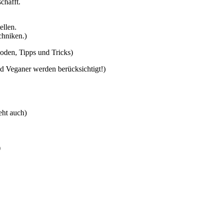
chafft.
ellen.
chniken.)
oden, Tipps und Tricks)
nd Veganer werden berücksichtigt!)
eht auch)
)