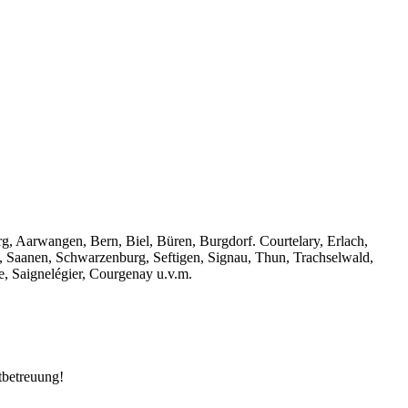
, Aarwangen, Bern, Biel, Büren, Burgdorf. Courtelary, Erlach,
, Saanen, Schwarzenburg, Seftigen, Signau, Thun, Trachselwald,
e, Saignelégier, Courgenay u.v.m.
tbetreuung!