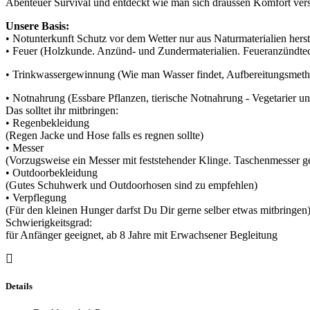
Abenteuer Survival und entdeckt wie man sich draussen Komfort vers
Unsere Basis:
• Notunterkunft Schutz vor dem Wetter nur aus Naturmaterialien herst
• Feuer (Holzkunde. Anzünd- und Zundermaterialien. Feueranzündte
• Trinkwassergewinnung (Wie man Wasser findet, Aufbereitungsmeth
• Notnahrung (Essbare Pflanzen, tierische Notnahrung - Vegetarier u
Das solltet ihr mitbringen:
• Regenbekleidung
(Regen Jacke und Hose falls es regnen sollte)
• Messer
(Vorzugsweise ein Messer mit feststehender Klinge. Taschenmesser g
• Outdoorbekleidung
(Gutes Schuhwerk und Outdoorhosen sind zu empfehlen)
• Verpflegung
(Für den kleinen Hunger darfst Du Dir gerne selber etwas mitbringen
Schwierigkeitsgrad:
für Anfänger geeignet, ab 8 Jahre mit Erwachsener Begleitung
Details