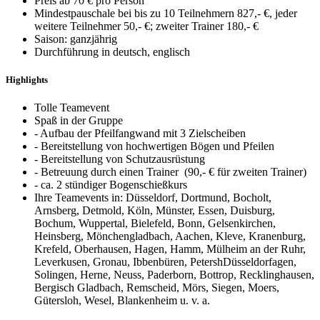
Preis ab 70 € pro Person
Mindestpauschale bei bis zu 10 Teilnehmern 827,- €, jeder
weitere Teilnehmer 50,- €; zweiter Trainer 180,- €
Saison: ganzjährig
Durchführung in deutsch, englisch
Highlights
Tolle Teamevent
Spaß in der Gruppe
- Aufbau der Pfeilfangwand mit 3 Zielscheiben
- Bereitstellung von hochwertigen Bögen und Pfeilen
- Bereitstellung von Schutzausrüstung
- Betreuung durch einen Trainer (90,- € für zweiten Trainer)
- ca. 2 stündiger Bogenschießkurs
Ihre Teamevents in: Düsseldorf, Dortmund, Bocholt,
Arnsberg, Detmold, Köln, Münster, Essen, Duisburg,
Bochum, Wuppertal, Bielefeld, Bonn, Gelsenkirchen,
Heinsberg, Mönchengladbach, Aachen, Kleve, Kranenburg,
Krefeld, Oberhausen, Hagen, Hamm, Mülheim an der Ruhr,
Leverkusen, Gronau, Ibbenbüren, PetershDüsseldorfagen,
Solingen, Herne, Neuss, Paderborn, Bottrop, Recklinghausen,
Bergisch Gladbach, Remscheid, Mörs, Siegen, Moers,
Gütersloh, Wesel, Blankenheim u. v. a.