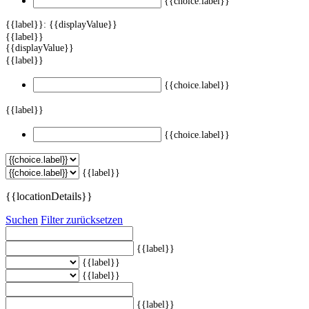
{{choice.label}}
{{label}}: {{displayValue}}
{{label}}
{{displayValue}}
{{label}}
{{choice.label}}
{{label}}
{{choice.label}}
{{label}}
{{locationDetails}}
Suchen
Filter zurücksetzen
{{label}}
{{label}}
{{label}}
{{label}}