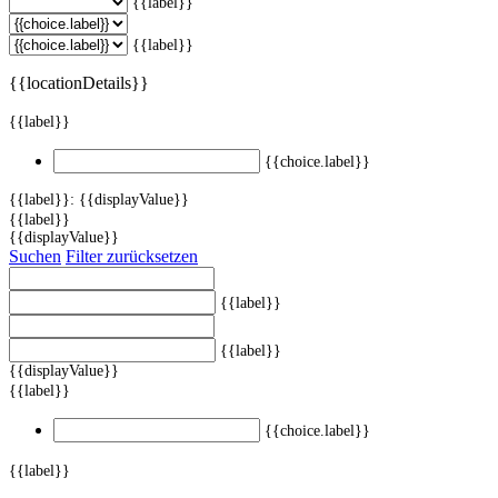
{{label}}
{{label}}
{{locationDetails}}
{{label}}
{{choice.label}}
{{label}}: {{displayValue}}
{{label}}
{{displayValue}}
Suchen
Filter zurücksetzen
{{label}}
{{label}}
{{displayValue}}
{{label}}
{{choice.label}}
{{label}}