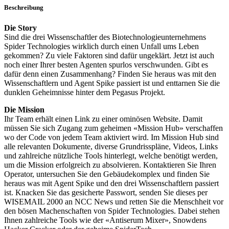
Beschreibung
Die Story
Sind die drei Wissenschaftler des Biotechnologieunternehmens
Spider Technologies wirklich durch einen Unfall ums Leben
gekommen? Zu viele Faktoren sind dafür ungeklärt. Jetzt ist auch
noch einer Ihrer besten Agenten spurlos verschwunden. Gibt es
dafür denn einen Zusammenhang? Finden Sie heraus was mit den
Wissenschaftlern und Agent Spike passiert ist und enttarnen Sie die
dunklen Geheimnisse hinter dem Pegasus Projekt.
Die Mission
Ihr Team erhält einen Link zu einer ominösen Website. Damit
müssen Sie sich Zugang zum geheimen «Mission Hub» verschaffen
wo der Code von jedem Team aktiviert wird. Im Mission Hub sind
alle relevanten Dokumente, diverse Grundrisspläne, Videos, Links
und zahlreiche nützliche Tools hinterlegt, welche benötigt werden,
um die Mission erfolgreich zu absolvieren. Kontaktieren Sie Ihren
Operator, untersuchen Sie den Gebäudekomplex und finden Sie
heraus was mit Agent Spike und den drei Wissenschaftlern passiert
ist. Knacken Sie das gesicherte Passwort, senden Sie dieses per
WISEMAIL 2000 an NCC News und retten Sie die Menschheit vor
den bösen Machenschaften von Spider Technologies. Dabei stehen
Ihnen zahlreiche Tools wie der «Antiserum Mixer», Snowdens