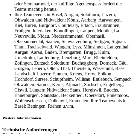
oder Seminarhotel, der knifflige Agentenspass fordert die
Teams mächtig heraus.
Ihre Teamevents in Basel, Aargau, Solothurn, Luzern,
Obwalden und Nidwalden: Köniz, Aarberg, Aarwangen,
Biel, Büren, Burgdorf. Courtelary, Erlach, Fraubrunnen,
Frutigen, Interlaken, Konolfingen, Laupen, Moutier, La
Neuveville, Nidau, Niedersimmental, Oberhasli,
Obersimmental, Saanen, Schwarzenburg, Seftigen, Signau,
Thun, Trachselwald, Wangen, Lyss, Münsingen, Langenthal;
Aargau: Aarau, Baden, Bremgarten, Brugg, Kulm,
Unterkulm, Laufenburg, Lenzburg, Muri, Rheinfelden,
Zofingen, Zurzach Solothurn: Bucheggberg, Dorneck, Gäu,
Gösgen, Lebern, Olten, Thal, Thierstein, Wasseramt, Basel-
Landschaft Luzern: Emmen, Kriens, Horw, Ebikon,
Hochdorf, Sursee, Schüpfheim, Willisau, Entlebuch, Sempach
Obwalden: Sarnen, Kerns, Alpnach, Sachseln, Engelberg,
Giswil, Lungern Nidwalden: Stans, Hergiswil, Buochs,
Ennetbürgen, Stansstad, Beckenried, Obersdorf, Ennetmoos,
Wolfenschiessen, Dallenwil, Emmetten; Ihre Teamevents in
Basel: Bettingen, Riehen u.v.m.
Weitere Informationen
Technische Anforderungen