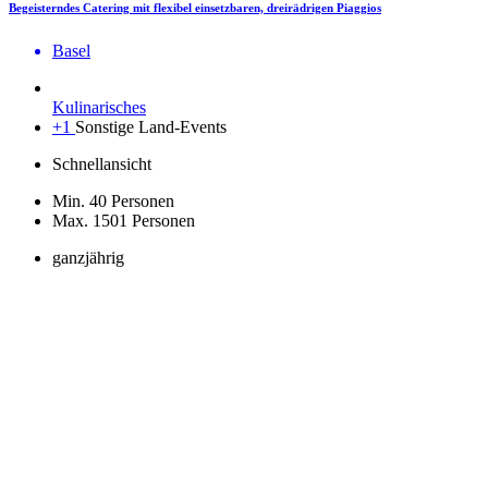
Begeisterndes Catering mit flexibel einsetzbaren, dreirädrigen Piaggios
Basel
Kulinarisches
+1
Sonstige Land-Events
Schnellansicht
Min. 40 Personen
Max. 1501 Personen
ganzjährig