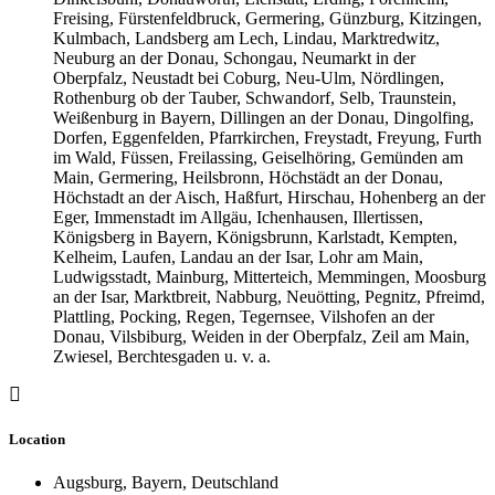
Freising, Fürstenfeldbruck, Germering, Günzburg, Kitzingen,
Kulmbach, Landsberg am Lech, Lindau, Marktredwitz,
Neuburg an der Donau, Schongau, Neumarkt in der
Oberpfalz, Neustadt bei Coburg, Neu-Ulm, Nördlingen,
Rothenburg ob der Tauber, Schwandorf, Selb, Traunstein,
Weißenburg in Bayern, Dillingen an der Donau, Dingolfing,
Dorfen, Eggenfelden, Pfarrkirchen, Freystadt, Freyung, Furth
im Wald, Füssen, Freilassing, Geiselhöring, Gemünden am
Main, Germering, Heilsbronn, Höchstädt an der Donau,
Höchstadt an der Aisch, Haßfurt, Hirschau, Hohenberg an der
Eger, Immenstadt im Allgäu, Ichenhausen, Illertissen,
Königsberg in Bayern, Königsbrunn, Karlstadt, Kempten,
Kelheim, Laufen, Landau an der Isar, Lohr am Main,
Ludwigsstadt, Mainburg, Mitterteich, Memmingen, Moosburg
an der Isar, Marktbreit, Nabburg, Neuötting, Pegnitz, Pfreimd,
Plattling, Pocking, Regen, Tegernsee, Vilshofen an der
Donau, Vilsbiburg, Weiden in der Oberpfalz, Zeil am Main,
Zwiesel, Berchtesgaden u. v. a.
Location
Augsburg, Bayern, Deutschland