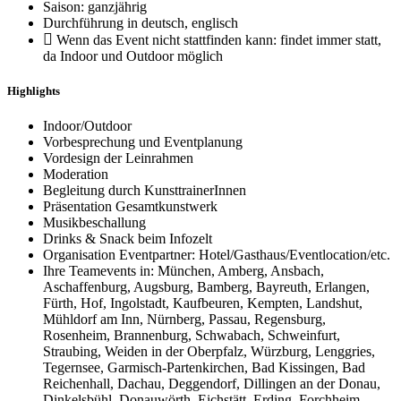
Saison: ganzjährig
Durchführung in deutsch, englisch
Wenn das Event nicht stattfinden kann: findet immer statt,
da Indoor und Outdoor möglich
Highlights
Indoor/Outdoor
Vorbesprechung und Eventplanung
Vordesign der Leinrahmen
Moderation
Begleitung durch KunsttrainerInnen
Präsentation Gesamtkunstwerk
Musikbeschallung
Drinks & Snack beim Infozelt
Organisation Eventpartner: Hotel/Gasthaus/Eventlocation/etc.
Ihre Teamevents in: München, Amberg, Ansbach,
Aschaffenburg, Augsburg, Bamberg, Bayreuth, Erlangen,
Fürth, Hof, Ingolstadt, Kaufbeuren, Kempten, Landshut,
Mühldorf am Inn, Nürnberg, Passau, Regensburg,
Rosenheim, Brannenburg, Schwabach, Schweinfurt,
Straubing, Weiden in der Oberpfalz, Würzburg, Lenggries,
Tegernsee, Garmisch-Partenkirchen, Bad Kissingen, Bad
Reichenhall, Dachau, Deggendorf, Dillingen an der Donau,
Dinkelsbühl, Donauwörth, Eichstätt, Erding, Forchheim,