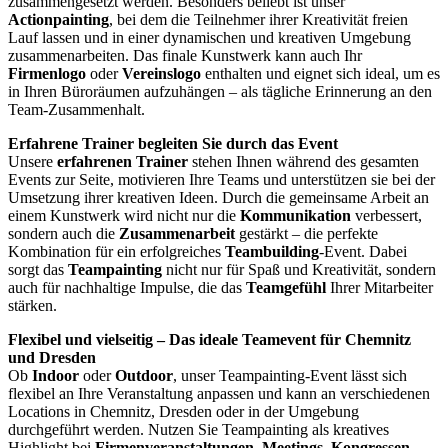
zusammengesetzt werden. Besonders beliebt ist unser
Actionpainting
, bei dem die Teilnehmer ihrer Kreativität freien
Lauf lassen und in einer dynamischen und kreativen Umgebung
zusammenarbeiten. Das finale Kunstwerk kann auch Ihr
Firmenlogo
oder
Vereinslogo
enthalten und eignet sich ideal, um es
in Ihren Büroräumen aufzuhängen – als tägliche Erinnerung an den
Team-Zusammenhalt.
Erfahrene Trainer begleiten Sie durch das Event
Unsere
erfahrenen Trainer
stehen Ihnen während des gesamten
Events zur Seite, motivieren Ihre Teams und unterstützen sie bei der
Umsetzung ihrer kreativen Ideen. Durch die gemeinsame Arbeit an
einem Kunstwerk wird nicht nur die
Kommunikation
verbessert,
sondern auch die
Zusammenarbeit
gestärkt – die perfekte
Kombination für ein erfolgreiches
Teambuilding
-Event. Dabei
sorgt das
Teampainting
nicht nur für Spaß und Kreativität, sondern
auch für nachhaltige Impulse, die das
Teamgefühl
Ihrer Mitarbeiter
stärken.
Flexibel und vielseitig – Das ideale Teamevent für Chemnitz
und Dresden
Ob
Indoor
oder
Outdoor
, unser Teampainting-Event lässt sich
flexibel an Ihre Veranstaltung anpassen und kann an verschiedenen
Locations in Chemnitz, Dresden oder in der Umgebung
durchgeführt werden. Nutzen Sie Teampainting als kreatives
Highlight bei
Firmenveranstaltungen, Meetings, Kongressen