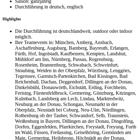
Saison: ganzjährig
Durchführung in deutsch, englisch
Highlights
Die Durchführung ist deutschlandweit, outdoor oder indoor
möglich.
Ihre Teamevents in: München, Amberg, Ansbach,
Aschaffenburg, Augsburg, Bamberg, Bayreuth, Erlangen,
Fürth, Hof, Ingolstadt, Kaufbeuren, Kempten, Landshut,
Mühldorf am Inn, Nürnberg, Passau, Regensburg,
Rosenheim, Brannenburg, Schwabach, Schweinfurt,
Straubing, Weiden in der Oberpfalz, Würzburg, Lenggries,
Tegernsee, Garmisch-Partenkirchen, Bad Kissingen, Bad
Reichenhall, Dachau, Deggendorf, Dillingen an der Donau,
Dinkelsbühl, Donauwörth, Eichstätt, Erding, Forchheim,
Freising, Fürstenfeldbruck, Germering, Günzburg, Kitzingen,
Kulmbach, Landsberg am Lech, Lindau, Marktredwitz,
Neuburg an der Donau, Schongau, Neumarkt in der
Oberpfalz, Neustadt bei Coburg, Neu-Ulm, Nördlingen,
Rothenburg ob der Tauber, Schwandorf, Selb, Traunstein,
Weißenburg in Bayern, Dillingen an der Donau, Dingolfing,
Dorfen, Eggenfelden, Pfarrkirchen, Freystadt, Freyung, Furth
im Wald, Füssen, Freilassing, Geiselhöring, Gemünden am
Main, Germering, Heilsbronn, Höchstädt an der Donau,