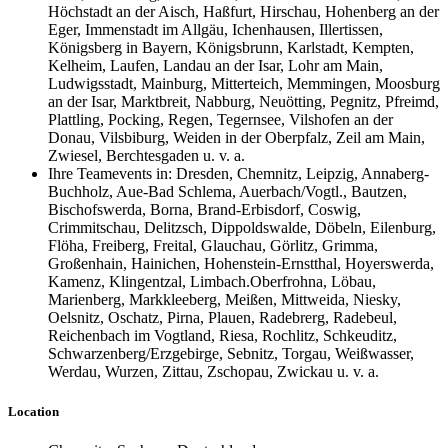
Höchstadt an der Aisch, Haßfurt, Hirschau, Hohenberg an der
Eger, Immenstadt im Allgäu, Ichenhausen, Illertissen,
Königsberg in Bayern, Königsbrunn, Karlstadt, Kempten,
Kelheim, Laufen, Landau an der Isar, Lohr am Main,
Ludwigsstadt, Mainburg, Mitterteich, Memmingen, Moosburg
an der Isar, Marktbreit, Nabburg, Neuötting, Pegnitz, Pfreimd,
Plattling, Pocking, Regen, Tegernsee, Vilshofen an der
Donau, Vilsbiburg, Weiden in der Oberpfalz, Zeil am Main,
Zwiesel, Berchtesgaden u. v. a.
Ihre Teamevents in: Dresden, Chemnitz, Leipzig, Annaberg-
Buchholz, Aue-Bad Schlema, Auerbach/Vogtl., Bautzen,
Bischofswerda, Borna, Brand-Erbisdorf, Coswig,
Crimmitschau, Delitzsch, Dippoldswalde, Döbeln, Eilenburg,
Flöha, Freiberg, Freital, Glauchau, Görlitz, Grimma,
Großenhain, Hainichen, Hohenstein-Ernstthal, Hoyerswerda,
Kamenz, Klingentzal, Limbach.Oberfrohna, Löbau,
Marienberg, Markkleeberg, Meißen, Mittweida, Niesky,
Oelsnitz, Oschatz, Pirna, Plauen, Radebrerg, Radebeul,
Reichenbach im Vogtland, Riesa, Rochlitz, Schkeuditz,
Schwarzenberg/Erzgebirge, Sebnitz, Torgau, Weißwasser,
Werdau, Wurzen, Zittau, Zschopau, Zwickau u. v. a.
Location