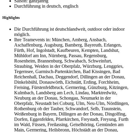
Saison: ganzjährig
Durchführung in deutsch, englisch
Highlights
Die Durchführung ist deutschlandweit, outdoor oder indoor
möglich.
Ihre Teamevents in: München, Amberg, Ansbach,
Aschaffenburg, Augsburg, Bamberg, Bayreuth, Erlangen,
Fürth, Hof, Ingolstadt, Kaufbeuren, Kempten, Landshut,
Mühldorf am Inn, Nürnberg, Passau, Regensburg,
Rosenheim, Brannenburg, Schwabach, Schweinfurt,
Straubing, Weiden in der Oberpfalz, Würzburg, Lenggries,
Tegernsee, Garmisch-Partenkirchen, Bad Kissingen, Bad
Reichenhall, Dachau, Deggendorf, Dillingen an der Donau,
Dinkelsbühl, Donauwörth, Eichstätt, Erding, Forchheim,
Freising, Fürstenfeldbruck, Germering, Günzburg, Kitzingen,
Kulmbach, Landsberg am Lech, Lindau, Marktredwitz,
Neuburg an der Donau, Schongau, Neumarkt in der
Oberpfalz, Neustadt bei Coburg, Ulm, Neu-Ulm, Nördlingen,
Rothenburg ob der Tauber, Schwandorf, Selb, Traunstein,
Weißenburg in Bayern, Dillingen an der Donau, Dingolfing,
Dorfen, Eggenfelden, Pfarrkirchen, Freystadt, Freyung, Furth
im Wald, Füssen, Freilassing, Geiselhöring, Gemünden am
Main, Germering, Heilsbronn, Höchstädt an der Donau,