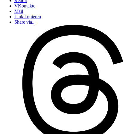
Reddit
VKontakte
Mail
Link kopieren
Share via...