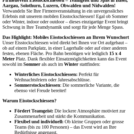
Firmenevent Eisstockschiessen – Teamgeist und Spas in Basel,
Aargau, Solothurn, Luzern, Obwalden und Nidwalden!
Verwandeln Sie Ihre Firmenveranstaltung in ein unvergessliches
Erlebnis mit unserem mobilen Eisstockschiessen! Egal ob Sommer
oder Winter, indoor oder outdoor – dieses einzigartige Event bringt
Schwung in Ihre Teamdynamik und sorgt für jede Menge Spass.
Das Highlight: Mobiles Eisstockschiessen an Ihrem Wunschort
Unser Eisstockschiessen wird direkt bei Ihnen vor Ort aufgebaut –
ob auf einem Parkplatz, in einer Lagerhalle oder auf einer anderen
festen, ebenen Fläche. Pro Bahn benötigen wir lediglich
15 x 4
Meter
Platz. Dank flexibler Einsatzmöglichkeiten kann das Event
sowohl im
Sommer
als auch im
Winter
stattfinden:
Winterliches Eisstockschiessen:
Perfekt für
Weihnachtsfeiern oder Jahresabschlüsse.
Sommerstockschiessen
: Die sommerliche Variante, die
ebenso viel Freude bereitet!
Warum Eisstockschiessen?
Fördert Teamgeist:
Die lockere Atmosphäre motiviert zur
Zusammenarbeit und stärkt die Kommunikation.
Flexibel und individuell:
Ob kleine Gruppen oder grosse
Teams (bis zu 100 Personen) – das Event wird an Ihre
Bedürfnisse angepasst.