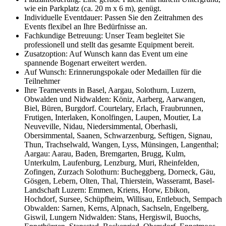
wie ein Parkplatz (ca. 20 m x 6 m), genügt.
Individuelle Eventdauer: Passen Sie den Zeitrahmen des
Events flexibel an Ihre Bedürfnisse an.
Fachkundige Betreuung: Unser Team begleitet Sie
professionell und stellt das gesamte Equipment bereit.
Zusatzoption: Auf Wunsch kann das Event um eine
spannende Bogenart erweitert werden.
Auf Wunsch: Erinnerungspokale oder Medaillen für die
Teilnehmer
Ihre Teamevents in Basel, Aargau, Solothurn, Luzern,
Obwalden und Nidwalden: Köniz, Aarberg, Aarwangen,
Biel, Büren, Burgdorf. Courtelary, Erlach, Fraubrunnen,
Frutigen, Interlaken, Konolfingen, Laupen, Moutier, La
Neuveville, Nidau, Niedersimmental, Oberhasli,
Obersimmental, Saanen, Schwarzenburg, Seftigen, Signau,
Thun, Trachselwald, Wangen, Lyss, Münsingen, Langenthal;
Aargau: Aarau, Baden, Bremgarten, Brugg, Kulm,
Unterkulm, Laufenburg, Lenzburg, Muri, Rheinfelden,
Zofingen, Zurzach Solothurn: Bucheggberg, Dorneck, Gäu,
Gösgen, Lebern, Olten, Thal, Thierstein, Wasseramt, Basel-
Landschaft Luzern: Emmen, Kriens, Horw, Ebikon,
Hochdorf, Sursee, Schüpfheim, Willisau, Entlebuch, Sempach
Obwalden: Sarnen, Kerns, Alpnach, Sachseln, Engelberg,
Giswil, Lungern Nidwalden: Stans, Hergiswil, Buochs,