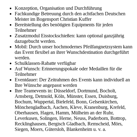
Konzeption, Organisation und Durchführung
Fachkundige Betreuung durch den achtfachen Deutschen
Meister im Bogensport Christian Kuffer
Bereitstellung des benötigten Equipments für jeden
Teilnehmer
Zusatzmodul Eisstockschießen: kann optional ganzjährig
dazugebucht werden.
Mobil: Durch unser hochmodernes Pfeilfangnetzsystem kann
das Event flexibel an ihrer Wunschdestination durchgeführt
werden.
Schulklassen-Rabatte verfügbar
Auf Wunsch: Erinnerungspokale oder Medaillen für die
Teilnehmer
Eventdauer: Der Zeitrahmen des Events kann individuell an
Ihre Wünsche angepasst werden
Ihre Teamevents in: Düsseldorf, Dortmund, Bocholt,
Arnsberg, Detmold, Köln, Münster, Essen, Duisburg,
Bochum, Wuppertal, Bielefeld, Bonn, Gelsenkirchen,
Mönchengladbach, Aachen, Kleve, Kranenburg, Krefeld,
Oberhausen, Hagen, Hamm, Mülheim an der Ruhr,
Leverkusen, Solingen, Herne, Neuss, Paderborn, Bottrop,
Recklinghausen, Bergisch Gladbach, Remscheid, Mörs,
Siegen, Moers, Gütersloh, Blankenheim u. v. a.