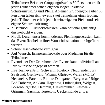
Teilnehmer: Bei einer Gruppengrösse bis 50 Personen erhält
jeder Teilnehmer seinen eigenen Bogen inklusive
Schutzausrüstung und Pfeile. Ab einer Gruppengröße über 50
Personen teilen sich jeweils zwei Teilnehmer einen Bogen,
jeder Teilnehmer erhält jedoch seine eigenen Pfeile und seine
eigene Schutzausrüstung.
Zusatzmodul Eisstockschiessen: kann optional ganzjährig
dazugebucht werden.
Mobil: Durch unser hochmodernes Pfeilfangnetzsystem kann
das Event flexibel an ihrer Wunschdestination durchgeführt
werden.
Schulklassen-Rabatte verfügbar
Auf Wunsch: Erinnerungspokale oder Medaillen für die
Teilnehmer
Eventdauer Der Zeitrahmen des Events kann individuell an
Ihre Wünsche angepasst werden
Ihre Teamevents in: Schwerin, Rostock, Neubrandenburg,
Stralsund, Greifswald, Wismar, Güstrow, Waren (Müritz),
Neustrelitz, Parchim, Ribnitz-Damgarten, Bergen auf Rügen,
Bad Doberan, Anklam, Hagenow, Ludwigslust, Wolgast,
Boizenburg/Elbe, Demmin, Grevesmühlen, Pasewalk,
Grimmen, Sassnitz, Torgelow, Ueckermünde u. v. a.
Weitere Informationen