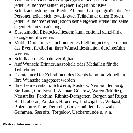
jeder Teilnehmer seinen eigenen Bogen inklusive
Schutzausrüstung und Pfeile. Ab einer Gruppengröße über 50
Personen teilen sich jeweils zwei Teilnehmer einen Bogen,
jeder Teilnehmer erhält jedoch seine eigenen Pfeile und seine
eigene Schutzausrüstung.
Zusatzmodul Eisstockschiessen: kann optional ganzjährig
dazugebucht werden.
Mobil: Durch unser hochmodernes Pfeilfangnetzsystem kann
das Event flexibel an ihrer Wunschdestination durchgeführt
werden.
Schulklassen-Rabatte verfügbar
Auf Wunsch: Erinnerungspokale oder Medaillen für die
Teilnehmer
Eventdauer Der Zeitrahmen des Events kann individuell an
Ihre Wünsche angepasst werden
Ihre Teamevents in: Schwerin, Rostock, Neubrandenburg,
Stralsund, Greifswald, Wismar, Güstrow, Waren (Müritz),
Neustrelitz, Parchim, Ribnitz-Damgarten, Bergen auf Rügen,
Bad Doberan, Anklam, Hagenow, Ludwigslust, Wolgast,
Boizenburg/Elbe, Demmin, Grevesmühlen, Pasewalk,
Grimmen, Sassnitz, Torgelow, Ueckermünde u. v. a.
Weitere Informationen