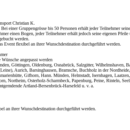
sport Christian K.
: Bei einer Gruppengrösse bis 50 Personen erhält jeder Teilnehmer sei
hmer einen Bogen, jeder Teilnehmer erhält jedoch seine eigenen Pfeile
ugebucht werden.
 Event flexibel an ihrer Wunschdestination durchgeführt werden.
hmer
re Wünsche angepasst werden
den, Göttingen, Oldenburg, Osnabrück, Salzgitter, Wilhelmshaven, B
Leine), Aurich, Barsinghausen, Bramsche, Buchholz in der Nordheide
marienhütte, Gifhorn, Hann. Münden, Helmstadt, Isernhagen, Laatzen,
Northeim, Osterholz-Scharmbeck, Papenburg, Peine, Rinteln, Seelze, 
tgemdende Artland-Bersenbrück-Harsefeld u. v. a.
el an ihrer Wunschdestination durchgeführt werden.