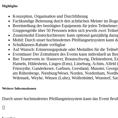
Highlights
Konzeption, Organisation und Durchführung
Fachkundige Betreuung durch den achtfachen Meister im Bogen
Bereitstellung des benötigten Equipments für jeden Teilnehmer
Gruppengröße über 50 Personen teilen sich jeweils zwei Teilne
Zusatzmodul Eisstockschiessen: kann optional ganzjährig daz
Mobil: Durch unser hochmodernes Pfeilfangnetzsystem kann das
Schulklassen-Rabatte verfügbar
Auf Wunsch: Erinnerungspokale oder Medaillen für die Teilne
Eventdauer Der Zeitrahmen des Events kann individuell an Ih
Ihre Teamevents in: Hannover, Braunschweig, Delmenhorst, Em
Hameln, Hildesheim, Lingen (Ems), Lüneburg, Achim, Alfeld (
Friesoythe, Ganderkesee, Garbsen, Geestland, Munster, Georgs
am Rübenberge, Nienburg/Weser, Norden, Nordenham, Nordhorn, 
Wdemark, Weyhe, Winsen (Luhe), Wolfenbüttel, Wunstorf, Sam
Weitere Informationen
Durch unser hochmodernes Pfeilfangnetzsystem kann das Event flexib