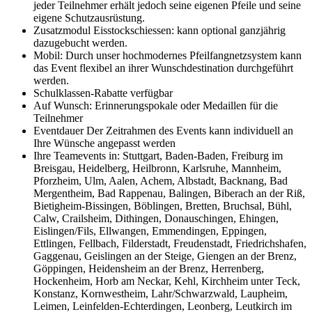
jeder Teilnehmer erhält jedoch seine eigenen Pfeile und seine
eigene Schutzausrüstung.
Zusatzmodul Eisstockschiessen: kann optional ganzjährig
dazugebucht werden.
Mobil: Durch unser hochmodernes Pfeilfangnetzsystem kann
das Event flexibel an ihrer Wunschdestination durchgeführt
werden.
Schulklassen-Rabatte verfügbar
Auf Wunsch: Erinnerungspokale oder Medaillen für die
Teilnehmer
Eventdauer Der Zeitrahmen des Events kann individuell an
Ihre Wünsche angepasst werden
Ihre Teamevents in: Stuttgart, Baden-Baden, Freiburg im
Breisgau, Heidelberg, Heilbronn, Karlsruhe, Mannheim,
Pforzheim, Ulm, Aalen, Achem, Albstadt, Backnang, Bad
Mergentheim, Bad Rappenau, Balingen, Biberach an der Riß,
Bietigheim-Bissingen, Böblingen, Bretten, Bruchsal, Bühl,
Calw, Crailsheim, Dithingen, Donauschingen, Ehingen,
Eislingen/Fils, Ellwangen, Emmendingen, Eppingen,
Ettlingen, Fellbach, Filderstadt, Freudenstadt, Friedrichshafen,
Gaggenau, Geislingen an der Steige, Giengen an der Brenz,
Göppingen, Heidensheim an der Brenz, Herrenberg,
Hockenheim, Horb am Neckar, Kehl, Kirchheim unter Teck,
Konstanz, Kornwestheim, Lahr/Schwarzwald, Laupheim,
Leimen, Leinfelden-Echterdingen, Leonberg, Leutkirch im