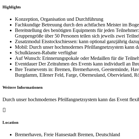
Highlights
Konzeption, Organisation und Durchführung
Fachkundige Betreuung durch den achtfachen Meister im Bogen
Bereitstellung des benötigten Equipments für jeden Teilnehmer
Gruppengröße über 50 Personen teilen sich jeweils zwei Teilne
Zusatzmodul Eisstockschiessen: kann optional ganzjährig daz
Mobil: Durch unser hochmodernes Pfeilfangnetzsystem kann das
Schulklassen-Rabatte verfügbar
Auf Wunsch: Erinnerungspokale oder Medaillen für die Teilne
Eventdauer Der Zeitrahmen des Events kann individuell an Ih
Ihre Teamevents in: Bremen, Bremerhaven, Geestemünde, Hav
Burgdamm, Ellener Feld, Farge, Oberneuland, Obervieland, Rö
Weitere Informationen
Durch unser hochmodernes Pfeilfangnetzsystem kann das Event flexib
Location
Bremerhaven, Freie Hansestadt Bremen, Deutschland