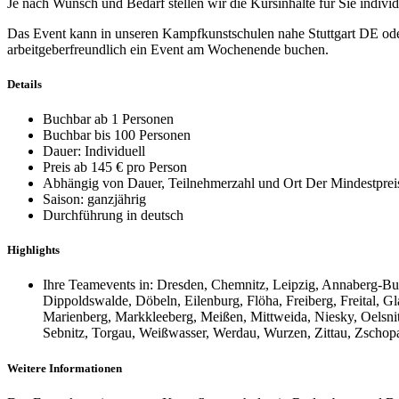
Je nach Wunsch und Bedarf stellen wir die Kursinhalte für Sie indiv
Das Event kann in unseren Kampfkunstschulen nahe Stuttgart DE ode
arbeitgeberfreundlich ein Event am Wochenende buchen.
Details
Buchbar ab 1 Personen
Buchbar bis 100 Personen
Dauer: Individuell
Preis ab 145 € pro Person
Abhängig von Dauer, Teilnehmerzahl und Ort Der Mindestpreis 
Saison: ganzjährig
Durchführung in deutsch
Highlights
Ihre Teamevents in: Dresden, Chemnitz, Leipzig, Annaberg-Bu
Dippoldswalde, Döbeln, Eilenburg, Flöha, Freiberg, Freital,
Marienberg, Markkleeberg, Meißen, Mittweida, Niesky, Oelsnit
Sebnitz, Torgau, Weißwasser, Werdau, Wurzen, Zittau, Zschopa
Weitere Informationen