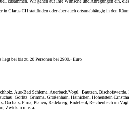
iduell zusammen. Wir gehen auf Ihre Wünsche und Anregungen ein, dies
r in Glarus CH stattfinden oder aber auch ortsunabhängig in den Räu
liegt bei bis zu 20 Personen bei 2900,- Euro
chholz, Aue-Bad Schlema, Auerbach/Vogtl., Bautzen, Bischofswerda, 
 Glauchau, Görlitz, Grimma, Großenhain, Hainichen, Hohenstein-Ernstt
z, Oschatz, Pirna, Plauen, Radebrerg, Radebeul, Reichenbach im Vogtl
u, Zwickau u. v. a.