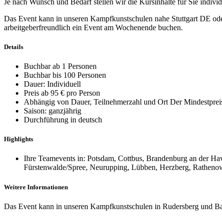
Je nach Wunsch und Bedarf stellen wir die Kursinhalte für Sie indiv
Das Event kann in unseren Kampfkunstschulen nahe Stuttgart DE ode
arbeitgeberfreundlich ein Event am Wochenende buchen.
Details
Buchbar ab 1 Personen
Buchbar bis 100 Personen
Dauer: Individuell
Preis ab 95 € pro Person
Abhängig von Dauer, Teilnehmerzahl und Ort Der Mindestpreis 
Saison: ganzjährig
Durchführung in deutsch
Highlights
Ihre Teamevents in: Potsdam, Cottbus, Brandenburg an der Ha
Fürstenwalde/Spree, Neurupping, Lübben, Herzberg, Rathenow, 
Weitere Informationen
Das Event kann in unseren Kampfkunstschulen in Rudersberg und Ba