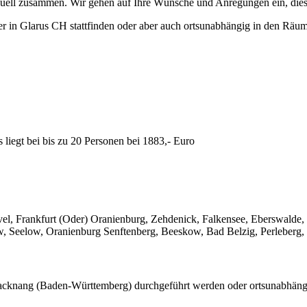
iduell zusammen. Wir gehen auf Ihre Wünsche und Anregungen ein, dies
r in Glarus CH stattfinden oder aber auch ortsunabhängig in den Räu
liegt bei bis zu 20 Personen bei 1883,- Euro
vel, Frankfurt (Oder) Oranienburg, Zehdenick, Falkensee, Eberswalde,
Seelow, Oranienburg Senftenberg, Beeskow, Bad Belzig, Perleberg, Fo
cknang (Baden-Württemberg) durchgeführt werden oder ortsunabhängi