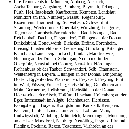
Ihre Teamevents in: München, Amberg, Ansbach,
Aschaffenburg, Augsburg, Bamberg, Bayreuth, Erlangen,
Fürth, Hof, Ingolstadt, Kaufbeuren, Kempten, Landshut,
Mühldorf am Inn, Nürnberg, Passau, Regensburg,
Rosenheim, Brannenburg, Schwabach, Schweinfurt,
Straubing, Weiden in der Oberpfalz, Würzburg, Lenggries,
Tegernsee, Garmisch-Partenkirchen, Bad Kissingen, Bad
Reichenhall, Dachau, Deggendorf, Dillingen an der Donau,
Dinkelsbühl, Donauwörth, Eichstätt, Erding, Forchheim,
Freising, Fürstenfeldbruck, Germering, Günzburg, Kitzingen,
Kulmbach, Landsberg am Lech, Lindau, Marktredwitz,
Neuburg an der Donau, Schongau, Neumarkt in der
Oberpfalz, Neustadt bei Coburg, Neu-Ulm, Nördlingen,
Rothenburg ob der Tauber, Schwandorf, Selb, Traunstein,
Weißenburg in Bayern, Dillingen an der Donau, Dingolfing,
Dorfen, Eggenfelden, Pfarrkirchen, Freystadt, Freyung, Furth
im Wald, Füssen, Freilassing, Geiselhöring, Gemünden am
Main, Germering, Heilsbronn, Höchstädt an der Donau,
Höchstadt an der Aisch, Haßfurt, Hirschau, Hohenberg an der
Eger, Immenstadt im Allgäu, Ichenhausen, Illertissen,
Königsberg in Bayern, Königsbrunn, Karlstadt, Kempten,
Kelheim, Laufen, Landau an der Isar, Lohr am Main,
Ludwigsstadt, Mainburg, Mitterteich, Memmingen, Moosburg
an der Isar, Marktbreit, Nabburg, Neuötting, Pegnitz, Pfreimd,
Plattling, Pocking, Regen, Tegernsee, Vilshofen an der