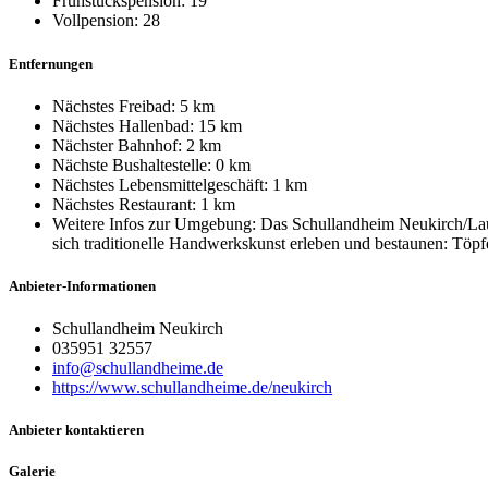
Frühstückspension: 19
Vollpension: 28
Entfernungen
Nächstes Freibad: 5 km
Nächstes Hallenbad: 15 km
Nächster Bahnhof: 2 km
Nächste Bushaltestelle: 0 km
Nächstes Lebensmittelgeschäft: 1 km
Nächstes Restaurant: 1 km
Weitere Infos zur Umgebung: Das Schullandheim Neukirch/Lausi
sich traditionelle Handwerkskunst erleben und bestaunen: Töp
Anbieter-Informationen
Schullandheim Neukirch
035951 32557
info@schullandheime.de
https://www.schullandheime.de/neukirch
Anbieter kontaktieren
Galerie