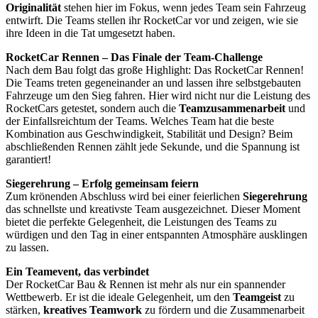
Originalität
stehen hier im Fokus, wenn jedes Team sein Fahrzeug
entwirft. Die Teams stellen ihr RocketCar vor und zeigen, wie sie
ihre Ideen in die Tat umgesetzt haben.
RocketCar Rennen – Das Finale der Team-Challenge
Nach dem Bau folgt das große Highlight: Das RocketCar Rennen!
Die Teams treten gegeneinander an und lassen ihre selbstgebauten
Fahrzeuge um den Sieg fahren. Hier wird nicht nur die Leistung des
RocketCars getestet, sondern auch die
Teamzusammenarbeit
und
der Einfallsreichtum der Teams. Welches Team hat die beste
Kombination aus Geschwindigkeit, Stabilität und Design? Beim
abschließenden Rennen zählt jede Sekunde, und die Spannung ist
garantiert!
Siegerehrung – Erfolg gemeinsam feiern
Zum krönenden Abschluss wird bei einer feierlichen
Siegerehrung
das schnellste und kreativste Team ausgezeichnet. Dieser Moment
bietet die perfekte Gelegenheit, die Leistungen des Teams zu
würdigen und den Tag in einer entspannten Atmosphäre ausklingen
zu lassen.
Ein Teamevent, das verbindet
Der RocketCar Bau & Rennen ist mehr als nur ein spannender
Wettbewerb. Er ist die ideale Gelegenheit, um den
Teamgeist
zu
stärken,
kreatives Teamwork
zu fördern und die Zusammenarbeit