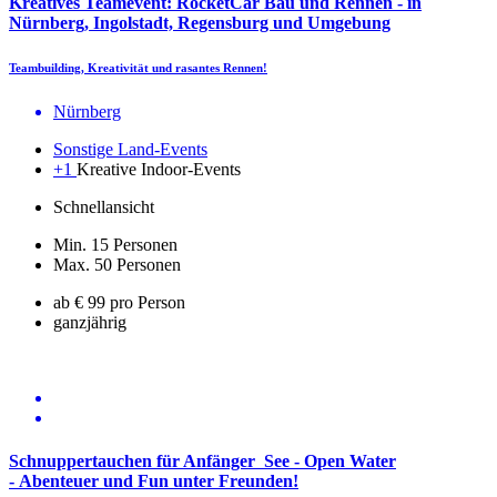
Kreatives Teamevent: RocketCar Bau und Rennen - in
Nürnberg, Ingolstadt, Regensburg und Umgebung
Teambuilding, Kreativität und rasantes Rennen!
Nürnberg
Sonstige Land-Events
+1
Kreative Indoor-Events
Schnellansicht
Min. 15 Personen
Max. 50 Personen
ab € 99 pro Person
ganzjährig
Schnuppertauchen für Anfänger See - Open Water
- Abenteuer und Fun unter Freunden!