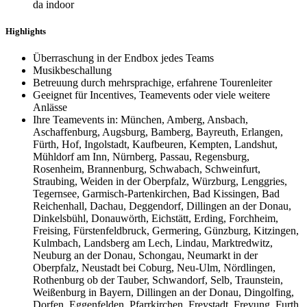
da indoor
Highlights
Überraschung in der Endbox jedes Teams
Musikbeschallung
Betreuung durch mehrsprachige, erfahrene Tourenleiter
Geeignet für Incentives, Teamevents oder viele weitere
Anlässe
Ihre Teamevents in: München, Amberg, Ansbach,
Aschaffenburg, Augsburg, Bamberg, Bayreuth, Erlangen,
Fürth, Hof, Ingolstadt, Kaufbeuren, Kempten, Landshut,
Mühldorf am Inn, Nürnberg, Passau, Regensburg,
Rosenheim, Brannenburg, Schwabach, Schweinfurt,
Straubing, Weiden in der Oberpfalz, Würzburg, Lenggries,
Tegernsee, Garmisch-Partenkirchen, Bad Kissingen, Bad
Reichenhall, Dachau, Deggendorf, Dillingen an der Donau,
Dinkelsbühl, Donauwörth, Eichstätt, Erding, Forchheim,
Freising, Fürstenfeldbruck, Germering, Günzburg, Kitzingen,
Kulmbach, Landsberg am Lech, Lindau, Marktredwitz,
Neuburg an der Donau, Schongau, Neumarkt in der
Oberpfalz, Neustadt bei Coburg, Neu-Ulm, Nördlingen,
Rothenburg ob der Tauber, Schwandorf, Selb, Traunstein,
Weißenburg in Bayern, Dillingen an der Donau, Dingolfing,
Dorfen, Eggenfelden, Pfarrkirchen, Freystadt, Freyung, Furth