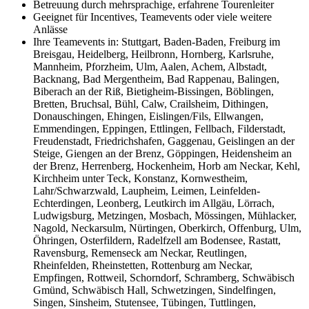
Betreuung durch mehrsprachige, erfahrene Tourenleiter
Geeignet für Incentives, Teamevents oder viele weitere
Anlässe
Ihre Teamevents in: Stuttgart, Baden-Baden, Freiburg im
Breisgau, Heidelberg, Heilbronn, Hornberg, Karlsruhe,
Mannheim, Pforzheim, Ulm, Aalen, Achem, Albstadt,
Backnang, Bad Mergentheim, Bad Rappenau, Balingen,
Biberach an der Riß, Bietigheim-Bissingen, Böblingen,
Bretten, Bruchsal, Bühl, Calw, Crailsheim, Dithingen,
Donauschingen, Ehingen, Eislingen/Fils, Ellwangen,
Emmendingen, Eppingen, Ettlingen, Fellbach, Filderstadt,
Freudenstadt, Friedrichshafen, Gaggenau, Geislingen an der
Steige, Giengen an der Brenz, Göppingen, Heidensheim an
der Brenz, Herrenberg, Hockenheim, Horb am Neckar, Kehl,
Kirchheim unter Teck, Konstanz, Kornwestheim,
Lahr/Schwarzwald, Laupheim, Leimen, Leinfelden-
Echterdingen, Leonberg, Leutkirch im Allgäu, Lörrach,
Ludwigsburg, Metzingen, Mosbach, Mössingen, Mühlacker,
Nagold, Neckarsulm, Nürtingen, Oberkirch, Offenburg, Ulm,
Öhringen, Osterfildern, Radelfzell am Bodensee, Rastatt,
Ravensburg, Remenseck am Neckar, Reutlingen,
Rheinfelden, Rheinstetten, Rottenburg am Neckar,
Empfingen, Rottweil, Schorndorf, Schramberg, Schwäbisch
Gmünd, Schwäbisch Hall, Schwetzingen, Sindelfingen,
Singen, Sinsheim, Stutensee, Tübingen, Tuttlingen,