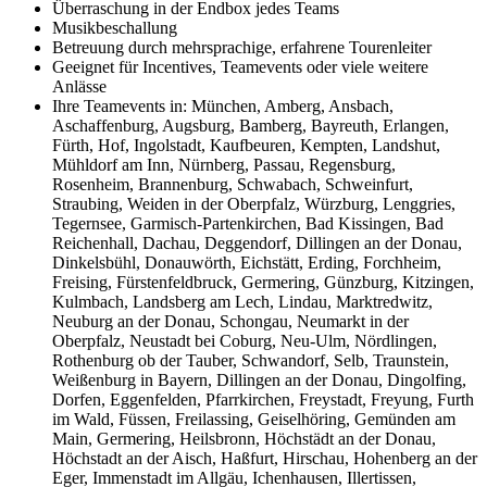
Überraschung in der Endbox jedes Teams
Musikbeschallung
Betreuung durch mehrsprachige, erfahrene Tourenleiter
Geeignet für Incentives, Teamevents oder viele weitere
Anlässe
Ihre Teamevents in: München, Amberg, Ansbach,
Aschaffenburg, Augsburg, Bamberg, Bayreuth, Erlangen,
Fürth, Hof, Ingolstadt, Kaufbeuren, Kempten, Landshut,
Mühldorf am Inn, Nürnberg, Passau, Regensburg,
Rosenheim, Brannenburg, Schwabach, Schweinfurt,
Straubing, Weiden in der Oberpfalz, Würzburg, Lenggries,
Tegernsee, Garmisch-Partenkirchen, Bad Kissingen, Bad
Reichenhall, Dachau, Deggendorf, Dillingen an der Donau,
Dinkelsbühl, Donauwörth, Eichstätt, Erding, Forchheim,
Freising, Fürstenfeldbruck, Germering, Günzburg, Kitzingen,
Kulmbach, Landsberg am Lech, Lindau, Marktredwitz,
Neuburg an der Donau, Schongau, Neumarkt in der
Oberpfalz, Neustadt bei Coburg, Neu-Ulm, Nördlingen,
Rothenburg ob der Tauber, Schwandorf, Selb, Traunstein,
Weißenburg in Bayern, Dillingen an der Donau, Dingolfing,
Dorfen, Eggenfelden, Pfarrkirchen, Freystadt, Freyung, Furth
im Wald, Füssen, Freilassing, Geiselhöring, Gemünden am
Main, Germering, Heilsbronn, Höchstädt an der Donau,
Höchstadt an der Aisch, Haßfurt, Hirschau, Hohenberg an der
Eger, Immenstadt im Allgäu, Ichenhausen, Illertissen,