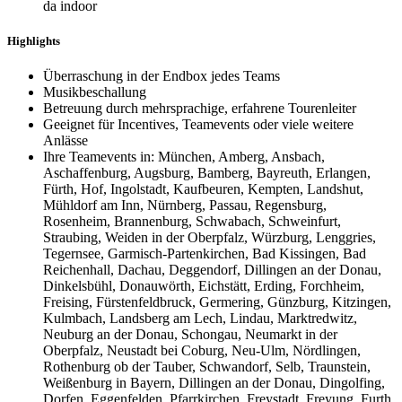
da indoor
Highlights
Überraschung in der Endbox jedes Teams
Musikbeschallung
Betreuung durch mehrsprachige, erfahrene Tourenleiter
Geeignet für Incentives, Teamevents oder viele weitere
Anlässe
Ihre Teamevents in: München, Amberg, Ansbach,
Aschaffenburg, Augsburg, Bamberg, Bayreuth, Erlangen,
Fürth, Hof, Ingolstadt, Kaufbeuren, Kempten, Landshut,
Mühldorf am Inn, Nürnberg, Passau, Regensburg,
Rosenheim, Brannenburg, Schwabach, Schweinfurt,
Straubing, Weiden in der Oberpfalz, Würzburg, Lenggries,
Tegernsee, Garmisch-Partenkirchen, Bad Kissingen, Bad
Reichenhall, Dachau, Deggendorf, Dillingen an der Donau,
Dinkelsbühl, Donauwörth, Eichstätt, Erding, Forchheim,
Freising, Fürstenfeldbruck, Germering, Günzburg, Kitzingen,
Kulmbach, Landsberg am Lech, Lindau, Marktredwitz,
Neuburg an der Donau, Schongau, Neumarkt in der
Oberpfalz, Neustadt bei Coburg, Neu-Ulm, Nördlingen,
Rothenburg ob der Tauber, Schwandorf, Selb, Traunstein,
Weißenburg in Bayern, Dillingen an der Donau, Dingolfing,
Dorfen, Eggenfelden, Pfarrkirchen, Freystadt, Freyung, Furth