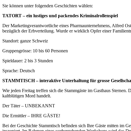
Sie können unter folgenden Geschichten wählen:
TATORT – ein lustiges und packendes Kriminalrollenspiel
Der Marketingverantwortliche eines Pharmaunternehmens, Alfred Oster
bezüglich der Erbverteilung. Wurde er wirklich Opfer einer Familient
Standort: ganze Schweiz
Gruppengrösse: 10 bis 60 Personen
Spieldauer: 2 bis 3 Stunden
Sprache: Deutsch
STAMMTISCH – interaktive Unterhaltung für grosse Gesellschaf
Wie jeden Freitag treffen sich die Stammgäste im Gasthaus Sternen. D
kaltblütigen Mord handelt.
Der Täter – UNBEKANNT
Die Ermittler – IHRE GÄSTE!
Bei der Geschichte Stammtisch befinden sich Ihre Gäste mitten im Ges
inszeniert. Im Rahmen eines vorhergehenden Workshops wird das Dre