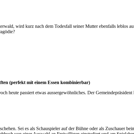
wald, wird kurz nach dem Todesfall seiner Mutter ebenfalls leblos au
ragödie?
ten (perfekt mit einem Essen kombinierbar)
och heute passiert etwas aussergewöhnliches. Der Gemeindepräsident kip
chehen. Sei es als Schauspieler auf der Bühne oder als Zuschauer beim
hbuch von einer Auswahl an Freiwilligen einstudiert und am Spielabe