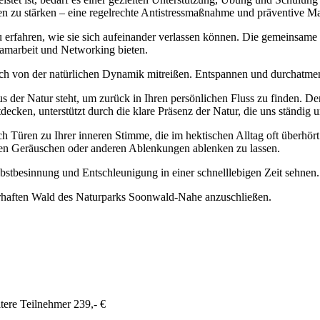
nzen zu stärken – eine regelrechte Antistressmaßnahme und präventive
u erfahren, wie sie sich aufeinander verlassen können. Die gemeinsam
eamarbeit und Networking bieten.
ch von der natürlichen Dynamik mitreißen. Entspannen und durchatmen s
der Natur steht, um zurück in Ihren persönlichen Fluss zu finden. D
decken, unterstützt durch die klare Präsenz der Natur, die uns ständig 
Türen zu Ihrer inneren Stimme, die im hektischen Alltag oft überhört
en Geräuschen oder anderen Ablenkungen ablenken zu lassen.
elbstbesinnung und Entschleunigung in einer schnelllebigen Zeit sehnen.
berhaften Wald des Naturparks Soonwald-Nahe anzuschließen.
itere Teilnehmer 239,- €