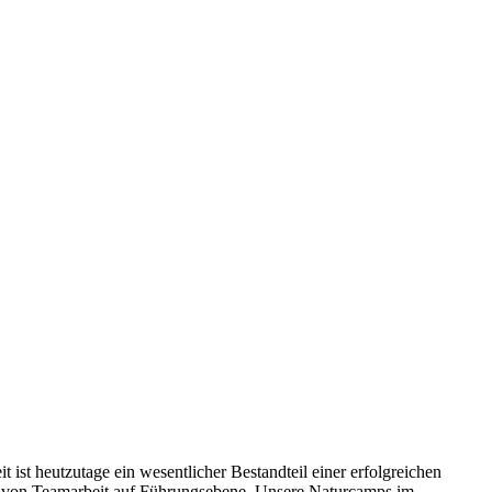
ist heutzutage ein wesentlicher Bestandteil einer erfolgreichen
ng von Teamarbeit auf Führungsebene. Unsere Naturcamps im