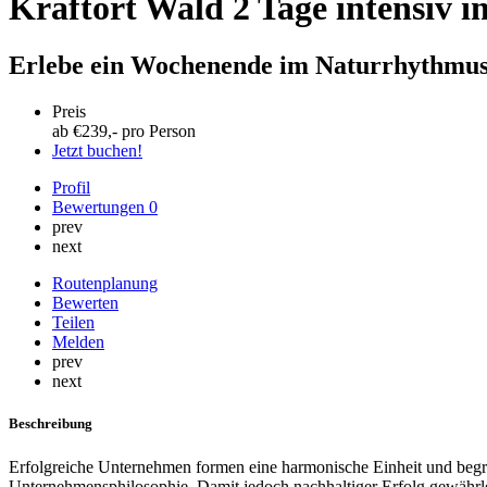
Kraftort Wald 2 Tage intensiv 
Erlebe ein Wochenende im Naturrhythmu
Preis
ab €
239
,- pro Person
Jetzt buchen!
Profil
Bewertungen
0
prev
next
Routenplanung
Bewerten
Teilen
Melden
prev
next
Beschreibung
Erfolgreiche Unternehmen formen eine harmonische Einheit und begreif
Unternehmensphilosophie. Damit jedoch nachhaltiger Erfolg gewährle