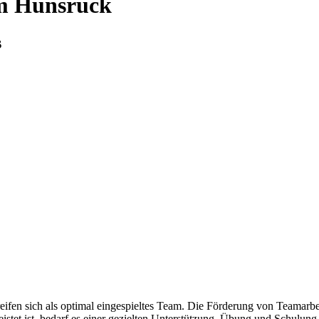
im Hunsrück
s
en sich als optimal eingespieltes Team. Die Förderung von Teamarbeit 
istet ist, bedarf es einer gezielten Unterstützung, Übung und Schulu