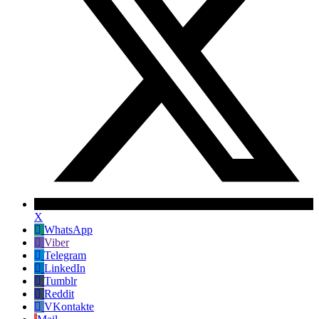
X
WhatsApp
Viber
Telegram
LinkedIn
Tumblr
Reddit
VKontakte