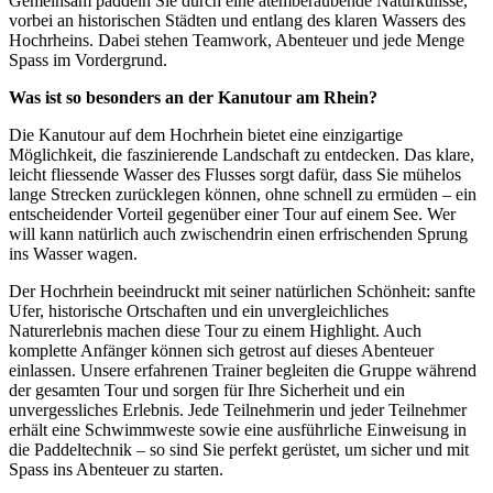
Gemeinsam paddeln Sie durch eine atemberaubende Naturkulisse,
vorbei an historischen Städten und entlang des klaren Wassers des
Hochrheins. Dabei stehen Teamwork, Abenteuer und jede Menge
Spass im Vordergrund.
Was ist so besonders an der Kanutour am Rhein?
Die Kanutour auf dem Hochrhein bietet eine einzigartige
Möglichkeit, die faszinierende Landschaft zu entdecken. Das klare,
leicht fliessende Wasser des Flusses sorgt dafür, dass Sie mühelos
lange Strecken zurücklegen können, ohne schnell zu ermüden – ein
entscheidender Vorteil gegenüber einer Tour auf einem See. Wer
will kann natürlich auch zwischendrin einen erfrischenden Sprung
ins Wasser wagen.
Der Hochrhein beeindruckt mit seiner natürlichen Schönheit: sanfte
Ufer, historische Ortschaften und ein unvergleichliches
Naturerlebnis machen diese Tour zu einem Highlight. Auch
komplette Anfänger können sich getrost auf dieses Abenteuer
einlassen. Unsere erfahrenen Trainer begleiten die Gruppe während
der gesamten Tour und sorgen für Ihre Sicherheit und ein
unvergessliches Erlebnis. Jede Teilnehmerin und jeder Teilnehmer
erhält eine Schwimmweste sowie eine ausführliche Einweisung in
die Paddeltechnik – so sind Sie perfekt gerüstet, um sicher und mit
Spass ins Abenteuer zu starten.