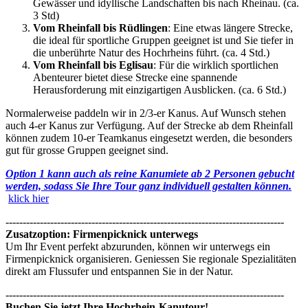
Gewässer und idyllische Landschaften bis nach Rheinau. (ca.
3 Std)
Vom Rheinfall bis Rüdlingen
: Eine etwas längere Strecke,
die ideal für sportliche Gruppen geeignet ist und Sie tiefer in
die unberührte Natur des Hochrheins führt. (ca. 4 Std.)
Vom Rheinfall bis Eglisau
: Für die wirklich sportlichen
Abenteurer bietet diese Strecke eine spannende
Herausforderung mit einzigartigen Ausblicken. (ca. 6 Std.)
Normalerweise paddeln wir in 2/3-er Kanus. Auf Wunsch stehen
auch 4-er Kanus zur Verfügung. Auf der Strecke ab dem Rheinfall
können zudem 10-er Teamkanus eingesetzt werden, die besonders
gut für grosse Gruppen geeignet sind.
Option 1 kann auch als reine Kanumiete ab 2 Personen gebucht
werden, sodass Sie Ihre Tour ganz individuell gestalten können.
klick hier
---------------------------------------------------------------------------------
Zusatzoption: Firmenpicknick unterwegs
Um Ihr Event perfekt abzurunden, können wir unterwegs ein
Firmenpicknick organisieren. Geniessen Sie regionale Spezialitäten
direkt am Flussufer und entspannen Sie in der Natur.
---------------------------------------------------------------------------------
Buchen Sie jetzt Ihre Hochrhein-Kanutour!