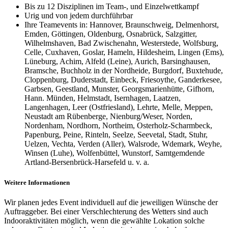
Bis zu 12 Disziplinen im Team-, und Einzelwettkampf
Urig und von jedem durchführbar
Ihre Teamevents in: Hannover, Braunschweig, Delmenhorst,
Emden, Göttingen, Oldenburg, Osnabrück, Salzgitter,
Wilhelmshaven, Bad Zwischenahn, Westerstede, Wolfsburg,
Celle, Cuxhaven, Goslar, Hameln, Hildesheim, Lingen (Ems),
Lüneburg, Achim, Alfeld (Leine), Aurich, Barsinghausen,
Bramsche, Buchholz in der Nordheide, Burgdorf, Buxtehude,
Cloppenburg, Duderstadt, Einbeck, Friesoythe, Ganderkesee,
Garbsen, Geestland, Munster, Georgsmarienhütte, Gifhorn,
Hann. Münden, Helmstadt, Isernhagen, Laatzen,
Langenhagen, Leer (Ostfriesland), Lehrte, Melle, Meppen,
Neustadt am Rübenberge, Nienburg/Weser, Norden,
Nordenham, Nordhorn, Northeim, Osterholz-Scharmbeck,
Papenburg, Peine, Rinteln, Seelze, Seevetal, Stadt, Stuhr,
Uelzen, Vechta, Verden (Aller), Walsrode, Wdemark, Weyhe,
Winsen (Luhe), Wolfenbüttel, Wunstorf, Samtgemdende
Artland-Bersenbrück-Harsefeld u. v. a.
Weitere Informationen
Wir planen jedes Event individuell auf die jeweiligen Wünsche der
Auftraggeber. Bei einer Verschlechterung des Wetters sind auch
Indooraktivitäten möglich, wenn die gewählte Lokation solche