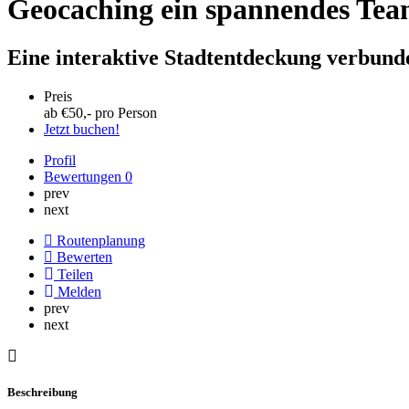
Geocaching ein spannendes Tea
Eine interaktive Stadtentdeckung verbund
Preis
ab €
50
,- pro Person
Jetzt buchen!
Profil
Bewertungen
0
prev
next
Routenplanung
Bewerten
Teilen
Melden
prev
next
Beschreibung