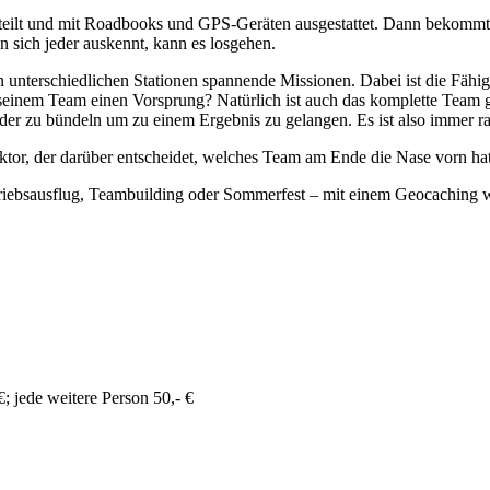
ilt und mit Roadbooks und GPS-Geräten ausgestattet. Dann bekommt ihr
 sich jeder auskennt, kann es losgehen.
n unterschiedlichen Stationen spannende Missionen. Dabei ist die Fähi
h seinem Team einen Vorsprung? Natürlich ist auch das komplette Team
ieder zu bündeln um zu einem Ergebnis zu gelangen. Es ist also immer 
aktor, der darüber entscheidet, welches Team am Ende die Nase vorn hat
triebsausflug, Teambuilding oder Sommerfest – mit einem Geocaching w
; jede weitere Person 50,- €