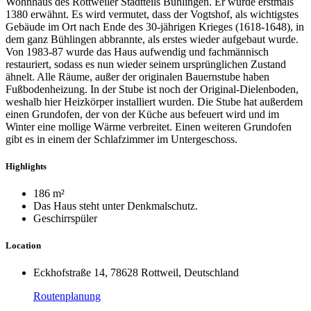
Wohnhaus des Rottweiler Stadtteils Bühlingen. Er wurde erstmals
1380 erwähnt. Es wird vermutet, dass der Vogtshof, als wichtigstes
Gebäude im Ort nach Ende des 30-jährigen Krieges (1618-1648), in
dem ganz Bühlingen abbrannte, als erstes wieder aufgebaut wurde.
Von 1983-87 wurde das Haus aufwendig und fachmännisch
restauriert, sodass es nun wieder seinem ursprünglichen Zustand
ähnelt. Alle Räume, außer der originalen Bauernstube haben
Fußbodenheizung. In der Stube ist noch der Original-Dielenboden,
weshalb hier Heizkörper installiert wurden. Die Stube hat außerdem
einen Grundofen, der von der Küche aus befeuert wird und im
Winter eine mollige Wärme verbreitet. Einen weiteren Grundofen
gibt es in einem der Schlafzimmer im Untergeschoss.
Highlights
186 m²
Das Haus steht unter Denkmalschutz.
Geschirrspüler
Location
Eckhofstraße 14, 78628 Rottweil, Deutschland
Routenplanung