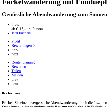
Fackelwanderung mit Fonduepl
Genüssliche Abendwanderung zum Sonnenu
Preis
ab €
115
,- pro Person
Jetzt buchen!
Profil
Bewertungen
0
prev
next
Routenplanung
Bewerten
Teilen
Melden
prev
next
Beschreibung
Erleben Sie eine unvergessliche Abendwanderung durch die faszinier
Stege hinab in die beeindruckende
Ravennaschlucht
. Mit Fackeln i