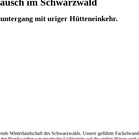
ausch im Schwarzwald
ntergang mit uriger Hütteneinkehr.
ende Winterlandschaft des Schwarzwalds. Unsere geführte Fackelwander
n der Hand werfen wir mystische Lichtspiele auf die steilen Hänge und