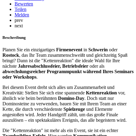
Bewerten
Teilen
Melden
prev
next
Beschreibung
Planen Sie ein einzigartiges
Firmenevent
in
Schwerin
oder
Rostock
, das Ihr Team zusammenschweißt und gleichzeitig Spaß
bringt? Dann ist die "Kettenreaktion" die ideale Wahl für Ihre
nächste
Jahresabschlussfeier, Betriebsfeier
oder als
abwechslungsreicher Programmpunkt während Ihres Seminars
oder Workshops
.
Bei diesem Event dreht sich alles um Zusammenarbeit und
Kreativität: Stellen Sie sich eine spannende
Kettenreaktion
vor,
ähnlich wie beim berühmten
Domino-Day
. Doch statt nur
Dominosteine zu verwenden, bauen Sie mit Ihrem Team an einer
Kette, die durch verschiedenste
Spielzeuge
und Elemente
angestoßen wird. Jeder Handgriff zählt, um das große Finale
auszulösen – ein spektakuläres Ereignis, das alle begeistern wird.
Die "Kettenreaktion" ist mehr als ein Event, sie ist ein echter
Teambuilding-Erfolg
. Hier werden
Kommunikation,