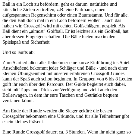
Ball in ein Loch zu befördern, geht es darum, natürliche und
künstliche Zielen zu treffen, z.B. eine Parkbank, einen
aufgespannten Regenschirm oder einen Baumstamm. Und für alle,
die den Ball doch mal in ein Loch befördern wollen - auch das
haben wir. Crossgolf wird mit echten Golfschlägern gespielt. Als
Ball dient ein „almost"-Golfball. Er ist leichter als ein Golfball, hat
aber dessen Flugeigenschaften. Die Bälle bieten maximalen
Spielspaß und Sicherheit.
Und so läufts ab:
Zum Start erhalten alle Teilnehmer eine kurze Einführung ins Spiel.
Anschließend bekommt jeder Schläger und Bälle - und nach einer
kleinen Übungseinheit mit unseren erfahrenen Crossgolf-Guides
kann der Spaß auch schon beginnen. In Gruppen von 6 bis 8 Leuten
golft ihr euch über den Parcours. Der Guide begleitet euch dabei,
steht mit Tipps und Tricks zur Verfügung und zieht auch den
Bollerwagen, in dem ihr eure Taschen und Getränke bequem
verstauen könnt.
Am Ende der Runde werden die Sieger gekürt: die besten
Crossgolfer bekommen eine Urkunde, und für alle Teilnehmer gibt
es ein kleines Präsent.
Eine Runde Crossgolf dauert ca. 3 Stunden. Wenn ihr nicht ganz so