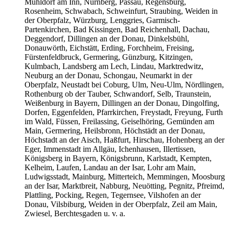
Mühldorf am Inn, Nürnberg, Passau, Regensburg,
Rosenheim, Schwabach, Schweinfurt, Straubing, Weiden in
der Oberpfalz, Würzburg, Lenggries, Garmisch-
Partenkirchen, Bad Kissingen, Bad Reichenhall, Dachau,
Deggendorf, Dillingen an der Donau, Dinkelsbühl,
Donauwörth, Eichstätt, Erding, Forchheim, Freising,
Fürstenfeldbruck, Germering, Günzburg, Kitzingen,
Kulmbach, Landsberg am Lech, Lindau, Marktredwitz,
Neuburg an der Donau, Schongau, Neumarkt in der
Oberpfalz, Neustadt bei Coburg, Ulm, Neu-Ulm, Nördlingen,
Rothenburg ob der Tauber, Schwandorf, Selb, Traunstein,
Weißenburg in Bayern, Dillingen an der Donau, Dingolfing,
Dorfen, Eggenfelden, Pfarrkirchen, Freystadt, Freyung, Furth
im Wald, Füssen, Freilassing, Geiselhöring, Gemünden am
Main, Germering, Heilsbronn, Höchstädt an der Donau,
Höchstadt an der Aisch, Haßfurt, Hirschau, Hohenberg an der
Eger, Immenstadt im Allgäu, Ichenhausen, Illertissen,
Königsberg in Bayern, Königsbrunn, Karlstadt, Kempten,
Kelheim, Laufen, Landau an der Isar, Lohr am Main,
Ludwigsstadt, Mainburg, Mitterteich, Memmingen, Moosburg
an der Isar, Marktbreit, Nabburg, Neuötting, Pegnitz, Pfreimd,
Plattling, Pocking, Regen, Tegernsee, Vilshofen an der
Donau, Vilsbiburg, Weiden in der Oberpfalz, Zeil am Main,
Zwiesel, Berchtesgaden u. v. a.