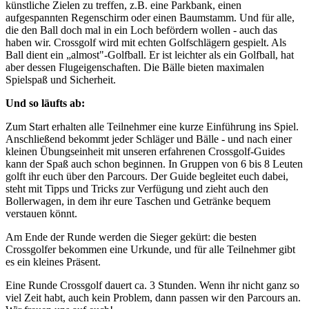
künstliche Zielen zu treffen, z.B. eine Parkbank, einen
aufgespannten Regenschirm oder einen Baumstamm. Und für alle,
die den Ball doch mal in ein Loch befördern wollen - auch das
haben wir. Crossgolf wird mit echten Golfschlägern gespielt. Als
Ball dient ein „almost"-Golfball. Er ist leichter als ein Golfball, hat
aber dessen Flugeigenschaften. Die Bälle bieten maximalen
Spielspaß und Sicherheit.
Und so läufts ab:
Zum Start erhalten alle Teilnehmer eine kurze Einführung ins Spiel.
Anschließend bekommt jeder Schläger und Bälle - und nach einer
kleinen Übungseinheit mit unseren erfahrenen Crossgolf-Guides
kann der Spaß auch schon beginnen. In Gruppen von 6 bis 8 Leuten
golft ihr euch über den Parcours. Der Guide begleitet euch dabei,
steht mit Tipps und Tricks zur Verfügung und zieht auch den
Bollerwagen, in dem ihr eure Taschen und Getränke bequem
verstauen könnt.
Am Ende der Runde werden die Sieger gekürt: die besten
Crossgolfer bekommen eine Urkunde, und für alle Teilnehmer gibt
es ein kleines Präsent.
Eine Runde Crossgolf dauert ca. 3 Stunden. Wenn ihr nicht ganz so
viel Zeit habt, auch kein Problem, dann passen wir den Parcours an.