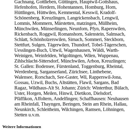
Gachnang, Gottlieben, Güttingen, Hauptwil-Gottshaus,
Hefenhofen, Herdern, Hohentannen, Homburg, Horn,
Hüttlingen, Hüttwilen, Kemmental, Kesswil, Kradolf-
Schönenberg, Kreuzlingen, Langrickensbach, Lengwil,
Lommis, Mommern, Märstetten, matzingen, Müllheim,
Münchwilen, Münserlingen, Neunforn, Pfyn, Raperswilen,
Rickenbach, Roggwil, Romanshorn, Salenstein, Salmsach,
Schlatt, Schönholzerswilen, Sirnach, Sommeri, Steckborn,
Stettfurt, Sulgen, Tägerwilen, Thundorf, Tobel-Tägerschen,
Uesslingen-Buch, Uttwil, Wagenhausen, Wäldi, Warth-
Weinigen, Weinfelden, Wigoltingen, Wilen, Wuppenau,
Zihlschlacht-Sittersdorf, Münchwilen, Arbon, Kreuzlingen;
St. Gallen: Bodensee, Fürstenland, Toggenburg, Rheintal,
Werdenberg, Sarganserland, Zürichsee, Linthebene,
Walensee, Rorschach, See-Gaster, Wil, Rapperswil-Jona,
Gossau, Uzwil, Buchs, Altstätten, Flawil, Sargans, Bad
Ragaz, Wildhaus-Alt St. Johann; Zürich: Winterthur, Bülach,
Uster, Horgen, Meilen, Hinwil, Dietikon, Dielsdorf,
Pfäffikon, Affoltern, Andelfingen; Schaffhausen: Neuhausen
am Rheinfall, Thayngen, Beringen, Stein am Rhein, Hallau,
Neunkirch, Schleitheim, Wilchingen, Ramsen, Löhningen,
Stetten u.v.m.
Weitere Informationen