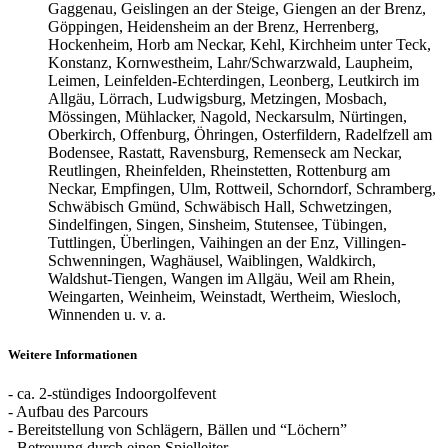
Gaggenau, Geislingen an der Steige, Giengen an der Brenz,
Göppingen, Heidensheim an der Brenz, Herrenberg,
Hockenheim, Horb am Neckar, Kehl, Kirchheim unter Teck,
Konstanz, Kornwestheim, Lahr/Schwarzwald, Laupheim,
Leimen, Leinfelden-Echterdingen, Leonberg, Leutkirch im
Allgäu, Lörrach, Ludwigsburg, Metzingen, Mosbach,
Mössingen, Mühlacker, Nagold, Neckarsulm, Nürtingen,
Oberkirch, Offenburg, Öhringen, Osterfildern, Radelfzell am
Bodensee, Rastatt, Ravensburg, Remenseck am Neckar,
Reutlingen, Rheinfelden, Rheinstetten, Rottenburg am
Neckar, Empfingen, Ulm, Rottweil, Schorndorf, Schramberg,
Schwäbisch Gmünd, Schwäbisch Hall, Schwetzingen,
Sindelfingen, Singen, Sinsheim, Stutensee, Tübingen,
Tuttlingen, Überlingen, Vaihingen an der Enz, Villingen-
Schwenningen, Waghäusel, Waiblingen, Waldkirch,
Waldshut-Tiengen, Wangen im Allgäu, Weil am Rhein,
Weingarten, Weinheim, Weinstadt, Wertheim, Wiesloch,
Winnenden u. v. a.
Weitere Informationen
- ca. 2-stündiges Indoorgolfevent
- Aufbau des Parcours
- Bereitstellung von Schlägern, Bällen und “Löchern”
- Betreuung durch einen Spielleiter