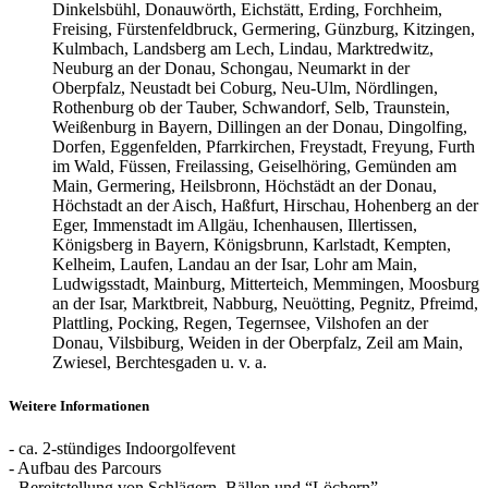
Dinkelsbühl, Donauwörth, Eichstätt, Erding, Forchheim,
Freising, Fürstenfeldbruck, Germering, Günzburg, Kitzingen,
Kulmbach, Landsberg am Lech, Lindau, Marktredwitz,
Neuburg an der Donau, Schongau, Neumarkt in der
Oberpfalz, Neustadt bei Coburg, Neu-Ulm, Nördlingen,
Rothenburg ob der Tauber, Schwandorf, Selb, Traunstein,
Weißenburg in Bayern, Dillingen an der Donau, Dingolfing,
Dorfen, Eggenfelden, Pfarrkirchen, Freystadt, Freyung, Furth
im Wald, Füssen, Freilassing, Geiselhöring, Gemünden am
Main, Germering, Heilsbronn, Höchstädt an der Donau,
Höchstadt an der Aisch, Haßfurt, Hirschau, Hohenberg an der
Eger, Immenstadt im Allgäu, Ichenhausen, Illertissen,
Königsberg in Bayern, Königsbrunn, Karlstadt, Kempten,
Kelheim, Laufen, Landau an der Isar, Lohr am Main,
Ludwigsstadt, Mainburg, Mitterteich, Memmingen, Moosburg
an der Isar, Marktbreit, Nabburg, Neuötting, Pegnitz, Pfreimd,
Plattling, Pocking, Regen, Tegernsee, Vilshofen an der
Donau, Vilsbiburg, Weiden in der Oberpfalz, Zeil am Main,
Zwiesel, Berchtesgaden u. v. a.
Weitere Informationen
- ca. 2-stündiges Indoorgolfevent
- Aufbau des Parcours
- Bereitstellung von Schlägern, Bällen und “Löchern”