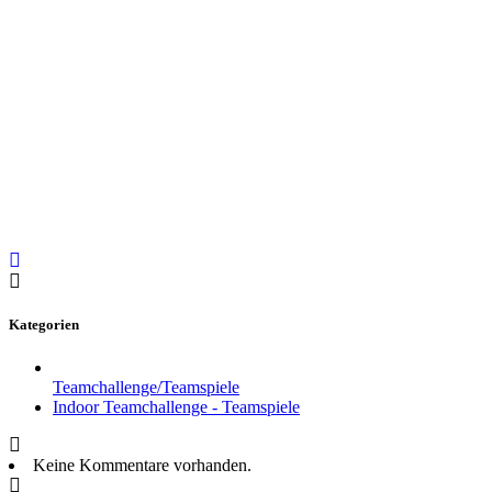
Kategorien
Teamchallenge/Teamspiele
Indoor Teamchallenge - Teamspiele
Keine Kommentare vorhanden.