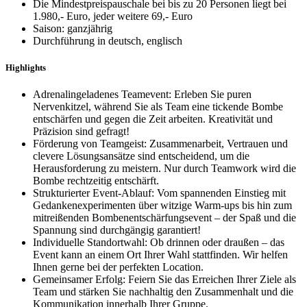
Die Mindestpreispauschale bei bis zu 20 Personen liegt bei
1.980,- Euro, jeder weitere 69,- Euro
Saison: ganzjährig
Durchführung in deutsch, englisch
Highlights
Adrenalingeladenes Teamevent: Erleben Sie puren
Nervenkitzel, während Sie als Team eine tickende Bombe
entschärfen und gegen die Zeit arbeiten. Kreativität und
Präzision sind gefragt!
Förderung von Teamgeist: Zusammenarbeit, Vertrauen und
clevere Lösungsansätze sind entscheidend, um die
Herausforderung zu meistern. Nur durch Teamwork wird die
Bombe rechtzeitig entschärft.
Strukturierter Event-Ablauf: Vom spannenden Einstieg mit
Gedankenexperimenten über witzige Warm-ups bis hin zum
mitreißenden Bombenentschärfungsevent – der Spaß und die
Spannung sind durchgängig garantiert!
Individuelle Standortwahl: Ob drinnen oder draußen – das
Event kann an einem Ort Ihrer Wahl stattfinden. Wir helfen
Ihnen gerne bei der perfekten Location.
Gemeinsamer Erfolg: Feiern Sie das Erreichen Ihrer Ziele als
Team und stärken Sie nachhaltig den Zusammenhalt und die
Kommunikation innerhalb Ihrer Gruppe.