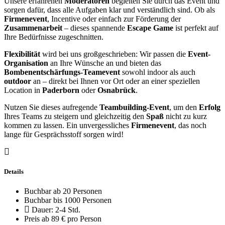
Unsere erfahrenen
Moderatoren
begleiten Sie durch das Event und
sorgen dafür, dass alle Aufgaben klar und verständlich sind. Ob als
Firmenevent
, Incentive oder einfach zur Förderung der
Zusammenarbeit
– dieses spannende
Escape Game
ist perfekt auf
Ihre Bedürfnisse zugeschnitten.
Flexibilität
wird bei uns großgeschrieben: Wir passen die
Event-
Organisation
an Ihre Wünsche an und bieten das
Bombenentschärfungs-Teamevent
sowohl indoor als auch
outdoor
an – direkt bei Ihnen vor Ort oder an einer speziellen
Location in
Paderborn
oder
Osnabrück
.
Nutzen Sie dieses aufregende
Teambuilding-Event
, um den
Erfolg
Ihres Teams zu steigern und gleichzeitig den
Spaß
nicht zu kurz
kommen zu lassen. Ein unvergessliches
Firmenevent
, das noch
lange für Gesprächsstoff sorgen wird!
Details
Buchbar ab 20 Personen
Buchbar bis 1000 Personen
Dauer: 2-4 Std.
Preis ab 89 € pro Person