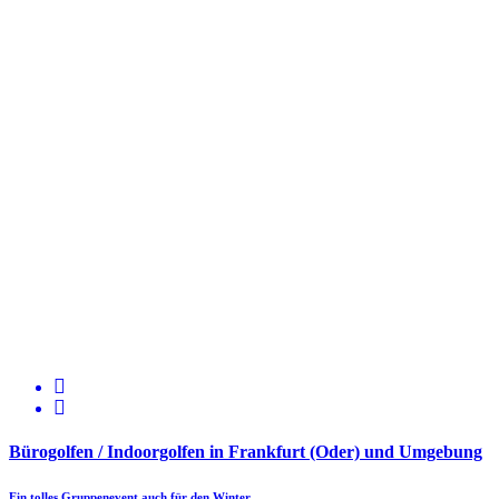
Bürogolfen / Indoorgolfen in Frankfurt (Oder) und Umgebung
Ein tolles Gruppenevent auch für den Winter