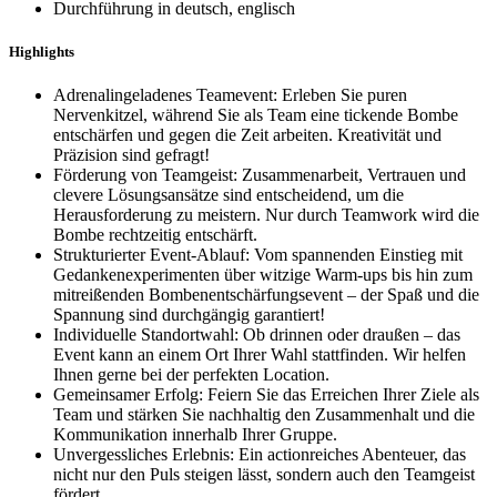
Durchführung in deutsch, englisch
Highlights
Adrenalingeladenes Teamevent: Erleben Sie puren
Nervenkitzel, während Sie als Team eine tickende Bombe
entschärfen und gegen die Zeit arbeiten. Kreativität und
Präzision sind gefragt!
Förderung von Teamgeist: Zusammenarbeit, Vertrauen und
clevere Lösungsansätze sind entscheidend, um die
Herausforderung zu meistern. Nur durch Teamwork wird die
Bombe rechtzeitig entschärft.
Strukturierter Event-Ablauf: Vom spannenden Einstieg mit
Gedankenexperimenten über witzige Warm-ups bis hin zum
mitreißenden Bombenentschärfungsevent – der Spaß und die
Spannung sind durchgängig garantiert!
Individuelle Standortwahl: Ob drinnen oder draußen – das
Event kann an einem Ort Ihrer Wahl stattfinden. Wir helfen
Ihnen gerne bei der perfekten Location.
Gemeinsamer Erfolg: Feiern Sie das Erreichen Ihrer Ziele als
Team und stärken Sie nachhaltig den Zusammenhalt und die
Kommunikation innerhalb Ihrer Gruppe.
Unvergessliches Erlebnis: Ein actionreiches Abenteuer, das
nicht nur den Puls steigen lässt, sondern auch den Teamgeist
fördert.