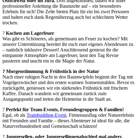
Ostschweiz oder im Jura.
Dort angekommen, bauen wir unter
professioneller Anleitung die Baumzelte auf – ein besonderes
Erlebnis für sich! Die Zelte bieten Platz für ein bis zwei Personen
und halten euch dank Regenüberzug auch bei schlechtem Wetter
trocken.
?
Kochen am Lagerfeuer
Was gibt es Schöneres, als gemeinsam am Feuer zu kochen? Mit
unserer Unterstützung bereitet ihr euch euer eigenes Abendessen zu
– natürlich inklusive Dessert! Anschliessend geniesst ihr die
entspannte Atmosphäre am Lagerfeuer, lasst den Tag Revue
passieren und taucht ein in die Magie der Natur.
? Morgenstimmung & Frühstück in der Natur
Nach einer ruhigen Nacht in den Baumwipfeln beginnt der Tag mit
Vogelgezwitscher und den ersten warmen Sonnenstrahlen. Bevor es
zurückgeht, geniessen wir ein stärkendes Frühstück mit frischem
Kaffee. Danach wandern wir gemeinsam zurück zum
Ausgangspunkt und treten die Heimreise in die Stadt an.
?
Perfekt für Team-Events, Freundesgruppen & Familien!
Egal, ob als
Teambuilding-Event
, Firmenausflug oder Naturerlebnis
mit Freunden und Familie – dieses Abenteuer ist ideal für alle, die
Naturverbundenheit und Gemeinschaft schätzen!
?
Junggesellen- oder Junggesellinnenabschied mal anders