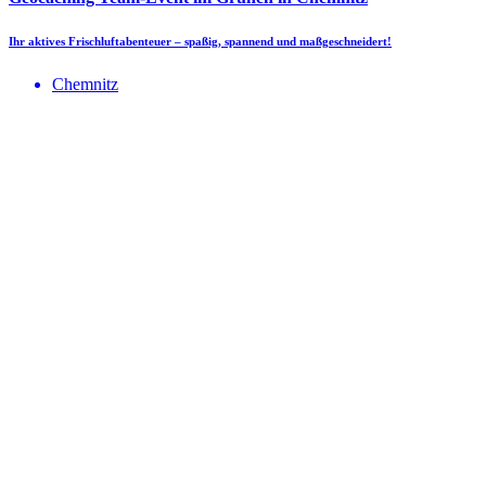
Ihr aktives Frischluftabenteuer – spaßig, spannend und maßgeschneidert!
Chemnitz