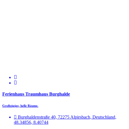
Ferienhaus Traumhaus Burghalde
Großzügige, helle Räume.
Burghaldenstraße 40, 72275 Alpirsbach, Deutschland,
48.34856, 8.40744