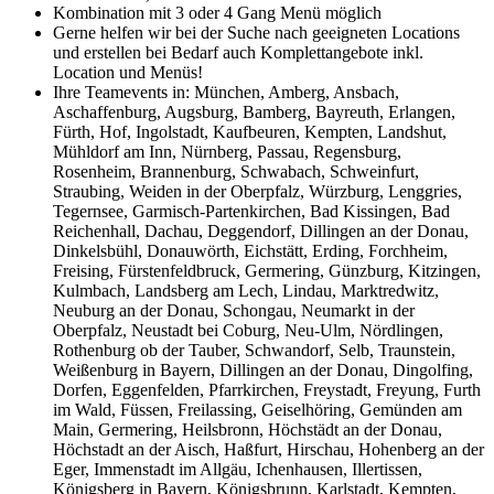
Kombination mit 3 oder 4 Gang Menü möglich
Gerne helfen wir bei der Suche nach geeigneten Locations
und erstellen bei Bedarf auch Komplettangebote inkl.
Location und Menüs!
Ihre Teamevents in: München, Amberg, Ansbach,
Aschaffenburg, Augsburg, Bamberg, Bayreuth, Erlangen,
Fürth, Hof, Ingolstadt, Kaufbeuren, Kempten, Landshut,
Mühldorf am Inn, Nürnberg, Passau, Regensburg,
Rosenheim, Brannenburg, Schwabach, Schweinfurt,
Straubing, Weiden in der Oberpfalz, Würzburg, Lenggries,
Tegernsee, Garmisch-Partenkirchen, Bad Kissingen, Bad
Reichenhall, Dachau, Deggendorf, Dillingen an der Donau,
Dinkelsbühl, Donauwörth, Eichstätt, Erding, Forchheim,
Freising, Fürstenfeldbruck, Germering, Günzburg, Kitzingen,
Kulmbach, Landsberg am Lech, Lindau, Marktredwitz,
Neuburg an der Donau, Schongau, Neumarkt in der
Oberpfalz, Neustadt bei Coburg, Neu-Ulm, Nördlingen,
Rothenburg ob der Tauber, Schwandorf, Selb, Traunstein,
Weißenburg in Bayern, Dillingen an der Donau, Dingolfing,
Dorfen, Eggenfelden, Pfarrkirchen, Freystadt, Freyung, Furth
im Wald, Füssen, Freilassing, Geiselhöring, Gemünden am
Main, Germering, Heilsbronn, Höchstädt an der Donau,
Höchstadt an der Aisch, Haßfurt, Hirschau, Hohenberg an der
Eger, Immenstadt im Allgäu, Ichenhausen, Illertissen,
Königsberg in Bayern, Königsbrunn, Karlstadt, Kempten,